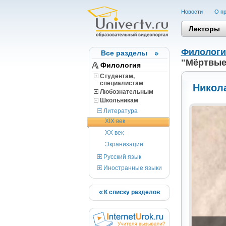
Новости
О пр
Лекторы
Филологи
Все разделы
"Мёртвые
Филология
Студентам,
cпециалистам
Никол
Любознательным
Школьникам
Литература
XIX век
XX век
Экранизации
Русский язык
Иностранные языки
К списку разделов