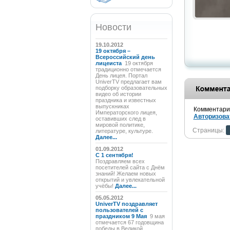
Новости
19.10.2012
19 октября –
Всероссийский день
лицеиста
19 октября
традиционно отмечается
День лицея. Портал
UniverTV предлагает вам
подборку образовательных
видео об истории
праздника и известных
выпускниках
Комментарии
Императорского лицея,
Авторизова
оставивших след в
мировой политике,
Страницы:
литературе, культуре.
Далее...
01.09.2012
C 1 сентября!
Поздравляем всех
посетителей сайта с Днём
знаний! Желаем новых
открытий и увлекательной
учёбы!
Далее...
05.05.2012
UniverTV поздравляет
пользователей с
праздником 9 Мая
9 мая
отмечается 67 годовщина
победы в Великой