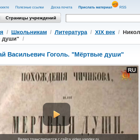
оекте
Полезные cсылки
Доска почета
Прислать материал
RSS
Страницы учреждений
я
/
Школьникам
/
Литература
/
XIX век
/
Никол
 души"
/
ай Васильевич Гоголь. "Мёртвые души"
RU
Видео транслируется с сайта video.yandex.ru