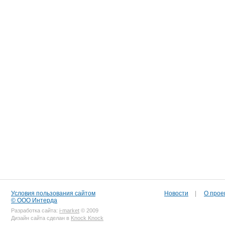
Условия пользования сайтом
Новости
|
О прое
© ООО Интерда
Разработка сайта:
i-market
© 2009
Дизайн сайта сделан в
Knock Knock