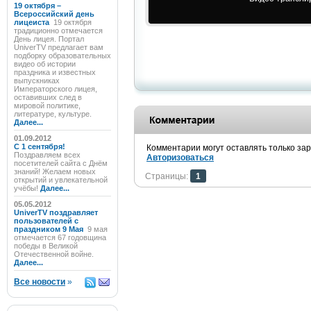
19 октября –
Всероссийский день
лицеиста
19 октября
традиционно отмечается
День лицея. Портал
UniverTV предлагает вам
подборку образовательных
видео об истории
праздника и известных
выпускниках
Императорского лицея,
оставивших след в
мировой политике,
литературе, культуре.
Далее...
01.09.2012
C 1 сентября!
Комментарии могут оставлять только за
Поздравляем всех
Авторизоваться
посетителей сайта с Днём
знаний! Желаем новых
Страницы:
1
открытий и увлекательной
учёбы!
Далее...
05.05.2012
UniverTV поздравляет
пользователей с
праздником 9 Мая
9 мая
отмечается 67 годовщина
победы в Великой
Отечественной войне.
Далее...
Все новости
»