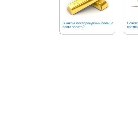
В каком месторождении больше
Почему
всего золота?
прозва