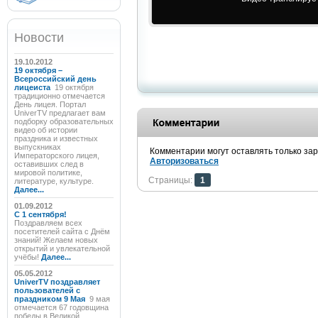
Новости
19.10.2012
19 октября –
Всероссийский день
лицеиста
19 октября
традиционно отмечается
День лицея. Портал
UniverTV предлагает вам
подборку образовательных
видео об истории
праздника и известных
выпускниках
Комментарии могут оставлять только за
Императорского лицея,
Авторизоваться
оставивших след в
мировой политике,
Страницы:
1
литературе, культуре.
Далее...
01.09.2012
C 1 сентября!
Поздравляем всех
посетителей сайта с Днём
знаний! Желаем новых
открытий и увлекательной
учёбы!
Далее...
05.05.2012
UniverTV поздравляет
пользователей с
праздником 9 Мая
9 мая
отмечается 67 годовщина
победы в Великой