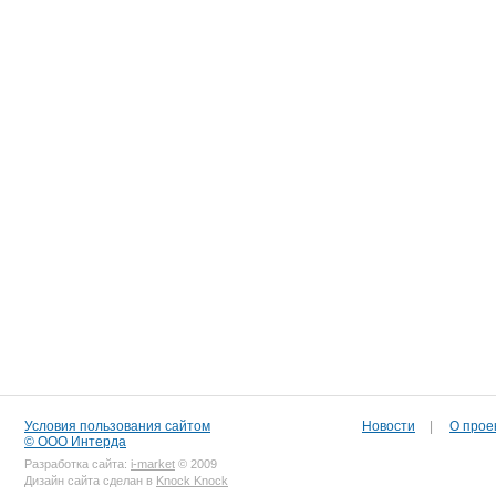
Условия пользования сайтом
Новости
|
О прое
© ООО Интерда
Разработка сайта:
i-market
© 2009
Дизайн сайта сделан в
Knock Knock