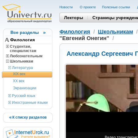
Новости
О проекте
Полезные cсылки
Лекторы
Страницы учрежден
Филология
/
Школьникам
Все разделы
"Евгений Онегин"
/
Филология
Студентам,
cпециалистам
Александр Сергеевич П
Любознательным
Школьникам
Литература
XIX век
XX век
Экранизации
Русский язык
Иностранные языки
К списку разделов
Видео транслирует