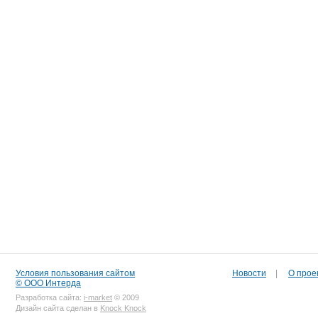
Условия пользования сайтом
Новости
|
О прое
© ООО Интерда
Разработка сайта:
i-market
© 2009
Дизайн сайта сделан в
Knock Knock