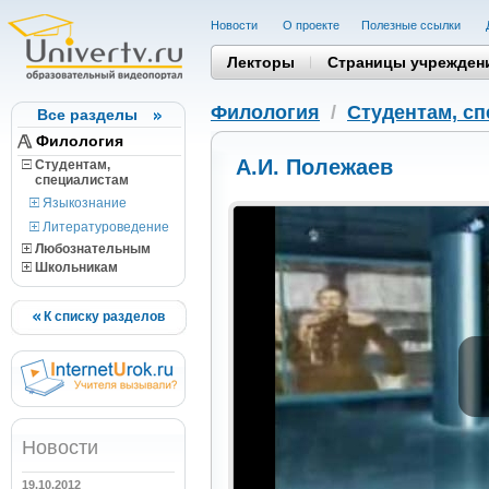
Новости
О проекте
Полезные cсылки
Лекторы
Страницы учрежден
Филология
/
Студентам, c
Все разделы
Филология
А.И. Полежаев
Студентам,
cпециалистам
Языкознание
Литературоведение
Любознательным
Школьникам
К списку разделов
Новости
19.10.2012