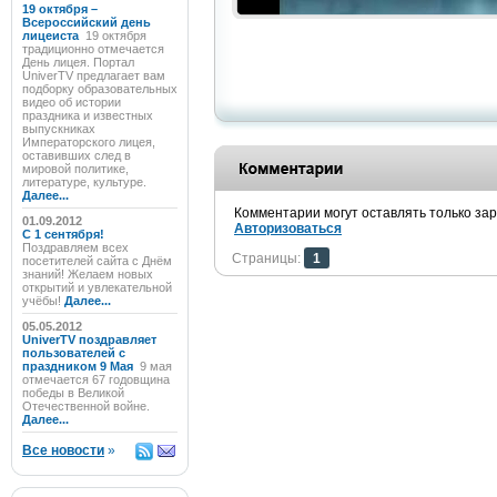
19 октября –
Всероссийский день
лицеиста
19 октября
традиционно отмечается
День лицея. Портал
UniverTV предлагает вам
подборку образовательных
видео об истории
праздника и известных
выпускниках
Императорского лицея,
оставивших след в
мировой политике,
литературе, культуре.
Далее...
Комментарии могут оставлять только за
01.09.2012
Авторизоваться
C 1 сентября!
Поздравляем всех
Страницы:
1
посетителей сайта с Днём
знаний! Желаем новых
открытий и увлекательной
учёбы!
Далее...
05.05.2012
UniverTV поздравляет
пользователей с
праздником 9 Мая
9 мая
отмечается 67 годовщина
победы в Великой
Отечественной войне.
Далее...
Все новости
»