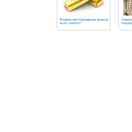
В каком месторождении больше
Соверш
всего золота?
геогра