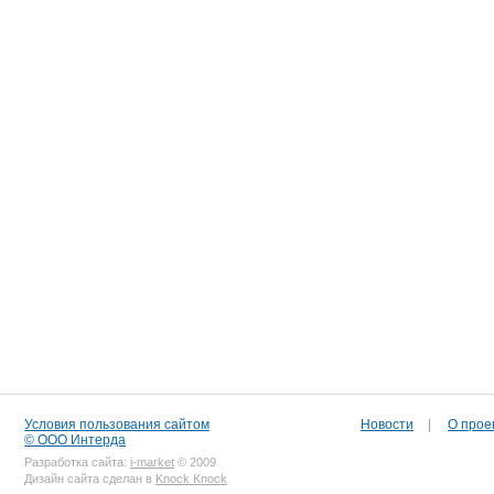
Условия пользования сайтом
Новости
|
О прое
© ООО Интерда
Разработка сайта:
i-market
© 2009
Дизайн сайта сделан в
Knock Knock