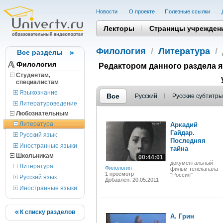
Новости
О проекте
Полезные cсылки
Лекторы
Страницы учрежден
Филология
/
Литература
/
Все разделы
Филология
Редактором данного раздела 
Студентам,
cпециалистам
Языкознание
Все
Русский
Русские субтитры
Литературоведение
Любознательным
Литература
Аркадий
Гайдар.
Русский язык
Последняя
Иностранные языки
тайна
Школьникам
00:44:01
документальный
Литература
Филология
фильм телеканала
1 просмотр
"Россия"
Русский язык
Добавлен: 20.05.2011
Иностранные языки
К списку разделов
А. Грин