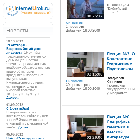
телепередача
"Библейский
сюжет"
00:25:37
Филология
1 просмотр
Новости
Добавлен: 18.08.2009
19.10.2012
19 октября –
Всероссийский день
лицеиста
19 октября
Лекция №3. О
традиционно отмечается
Константине
День лицея. Портал
Георгиевиче
UniverTV предлагает вам
подборку образовательных
Паустовском
видео об истории
02:15:00
праздника и известных
Владислав
выпускниках
Филология
Крапивин
Императорского лицея,
30 просмотров
Тюменский
оставивших след в
Добавлен: 18.08.2009
государственный
мировой политике,
университет
литературе, культуре.
Далее...
01.09.2012
C 1 сентября!
Поздравляем всех
посетителей сайта с Днём
Лекция №6.
знаний! Желаем новых
Специфика
открытий и увлекательной
тематики в
учёбы!
Далее...
детской
05.05.2012
литературе
02:26:00
UniverTV поздравляет