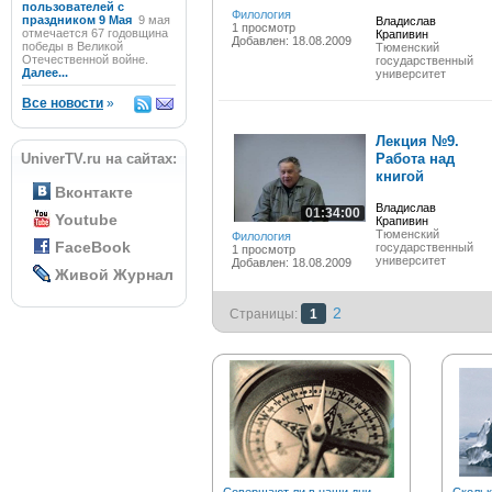
пользователей с
Филология
праздником 9 Мая
9 мая
Владислав
1 просмотр
отмечается 67 годовщина
Крапивин
Добавлен: 18.08.2009
победы в Великой
Тюменский
Отечественной войне.
государственный
Далее...
университет
Все новости
»
Лекция №9.
UniverTV.ru на сайтах:
Работа над
книгой
Вконтакте
Владислав
01:34:00
Youtube
Крапивин
Тюменский
Филология
FaceBook
государственный
1 просмотр
университет
Добавлен: 18.08.2009
Живой Журнал
2
Страницы:
1