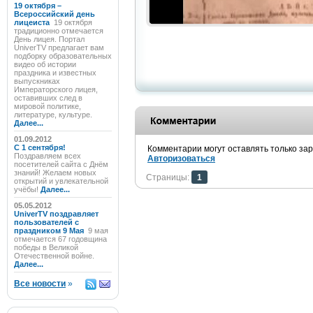
19 октября –
Всероссийский день
лицеиста
19 октября
традиционно отмечается
День лицея. Портал
UniverTV предлагает вам
подборку образовательных
видео об истории
праздника и известных
выпускниках
Императорского лицея,
оставивших след в
мировой политике,
литературе, культуре.
Далее...
01.09.2012
C 1 сентября!
Комментарии могут оставлять только за
Поздравляем всех
Авторизоваться
посетителей сайта с Днём
знаний! Желаем новых
Страницы:
1
открытий и увлекательной
учёбы!
Далее...
05.05.2012
UniverTV поздравляет
пользователей с
праздником 9 Мая
9 мая
отмечается 67 годовщина
победы в Великой
Отечественной войне.
Далее...
Все новости
»