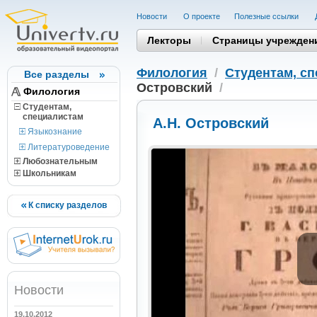
Новости
О проекте
Полезные cсылки
Лекторы
Страницы учрежден
Филология
/
Студентам, c
Все разделы
Островский
/
Филология
Студентам,
cпециалистам
А.Н. Островский
Языкознание
Литературоведение
Любознательным
Школьникам
К списку разделов
Новости
19.10.2012