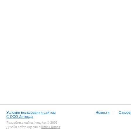
Условия пользования сайтом
Новости
|
О прое
© ООО Интерда
Разработка сайта:
i-market
© 2009
Дизайн сайта сделан в
Knock Knock