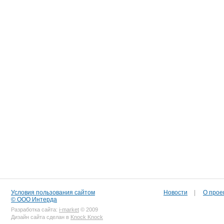
Условия пользования сайтом
Новости
|
О прое
© ООО Интерда
Разработка сайта:
i-market
© 2009
Дизайн сайта сделан в
Knock Knock