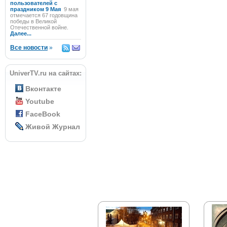
пользователей с
праздником 9 Мая
9 мая
отмечается 67 годовщина
победы в Великой
Отечественной войне.
Далее...
Все новости
»
UniverTV.ru на сайтах:
Вконтакте
Youtube
FaceBook
Живой Журнал