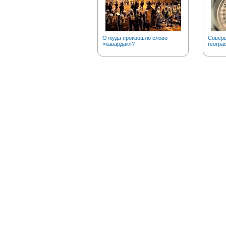
Откуда произошло слово
Соверш
«кавардак»?
геогра