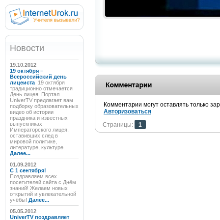
Новости
19.10.2012
19 октября –
Всероссийский день
лицеиста
19 октября
традиционно отмечается
День лицея. Портал
UniverTV предлагает вам
Комментарии могут оставлять только за
подборку образовательных
Авторизоваться
видео об истории
праздника и известных
выпускниках
Страницы:
1
Императорского лицея,
оставивших след в
мировой политике,
литературе, культуре.
Далее...
01.09.2012
C 1 сентября!
Поздравляем всех
посетителей сайта с Днём
знаний! Желаем новых
открытий и увлекательной
учёбы!
Далее...
05.05.2012
UniverTV поздравляет