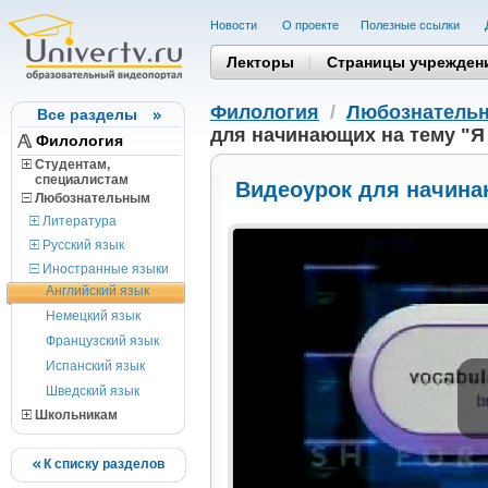
Новости
О проекте
Полезные cсылки
Лекторы
Страницы учрежден
Филология
/
Любознатель
Все разделы
для начинающих на тему "Я
Филология
Студентам,
cпециалистам
Видеоурок для начина
Любознательным
Литература
Русский язык
Иностранные языки
Английский язык
Немецкий язык
Французский язык
Испанский язык
Шведский язык
Школьникам
К списку разделов