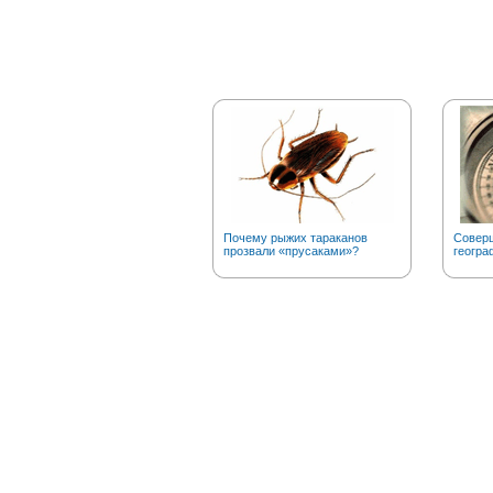
Почему рыжих тараканов
Соверш
прозвали «прусаками»?
геогра