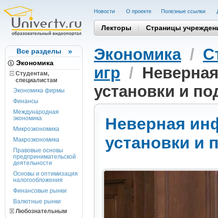
Новости
О проекте
Полезные cсылки
Лекторы
Страницы учрежден
Экономика
/
С
Все разделы
Экономика
игр
/
Неверна
Студентам,
cпециалистам
установки и по
Экономика фирмы
Финансы
Международная
Неверная ин
экономика
Микроэкономика
установки и 
Макроэкономика
Правовые основы
предпринимательской
деятельности
Основы и оптимизация
налогообложения
Финансовые рынки
Валютные рынки
Любознательным