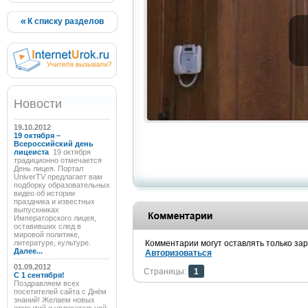
К списку разделов
Новости
19.10.2012
19 октября –
Всероссийский день
лицеиста
19 октября
традиционно отмечается
День лицея. Портал
UniverTV предлагает вам
подборку образовательных
видео об истории
праздника и известных
выпускниках
Императорского лицея,
оставивших след в
мировой политике,
литературе, культуре.
Комментарии могут оставлять только за
Далее...
Авторизоваться
01.09.2012
Страницы:
1
C 1 сентября!
Поздравляем всех
посетителей сайта с Днём
знаний! Желаем новых