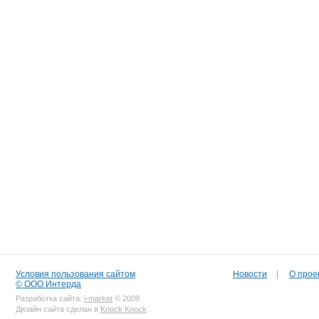
Условия пользования сайтом
Новости
|
О прое
© ООО Интерда
Разработка сайта:
i-market
© 2009
Дизайн сайта сделан в
Knock Knock