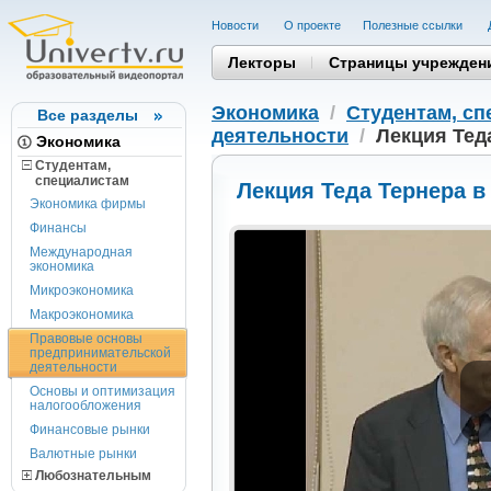
Новости
О проекте
Полезные cсылки
Лекторы
Страницы учрежден
Экономика
/
Студентам, cп
Все разделы
деятельности
/
Лекция Тед
Экономика
Студентам,
cпециалистам
Лекция Теда Тернера 
Экономика фирмы
Финансы
Международная
экономика
Микроэкономика
Макроэкономика
Правовые основы
предпринимательской
деятельности
Основы и оптимизация
налогообложения
Финансовые рынки
Валютные рынки
Любознательным