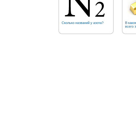
Сколько названий у азота?
В како
всего 