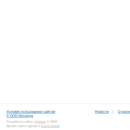
Условия пользования сайтом
Новости
|
О прое
© ООО Интерда
Разработка сайта:
i-market
© 2009
Дизайн сайта сделан в
Knock Knock