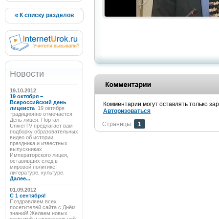
К списку разделов
Новости
19.10.2012
19 октября –
Всероссийский день
Комментарии могут оставлять только за
лицеиста
19 октября
Авторизоваться
традиционно отмечается
День лицея. Портал
Страницы:
1
UniverTV предлагает вам
подборку образовательных
видео об истории
праздника и известных
выпускниках
Императорского лицея,
оставивших след в
мировой политике,
литературе, культуре.
Далее...
01.09.2012
C 1 сентября!
Поздравляем всех
посетителей сайта с Днём
знаний! Желаем новых