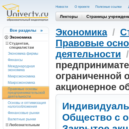
Новости
О проекте
Полезные cсылки
Лекторы
Страницы учрежден
Экономика
/
С
Все разделы
Экономика
Правовые осно
Студентам,
cпециалистам
деятельности
Экономика фирмы
Финансы
предпринимате
Международная
экономика
ограниченной 
Микроэкономика
Макроэкономика
акционерное о
Правовые основы
предпринимательской
деятельности
Индивидуаль
Основы и оптимизация
налогообложения
Финансовые рынки
Общество с о
Валютные рынки
Любознательным
Закрытое акц