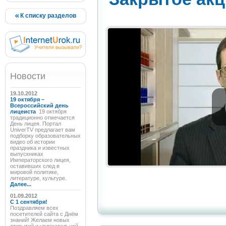
К списку разделов
Новости
19.10.2012
19 октября –
Всероссийский день
лицеиста
19 октября
традиционно отмечается
День лицея. Портал
UniverTV предлагает вам
подборку образовательных
видео об истории
праздника и известных
выпускниках
Императорского лицея,
оставивших след в
мировой политике,
литературе, культуре.
Далее...
01.09.2012
C 1 сентября!
Поздравляем всех
посетителей сайта с Днём
знаний! Желаем новых