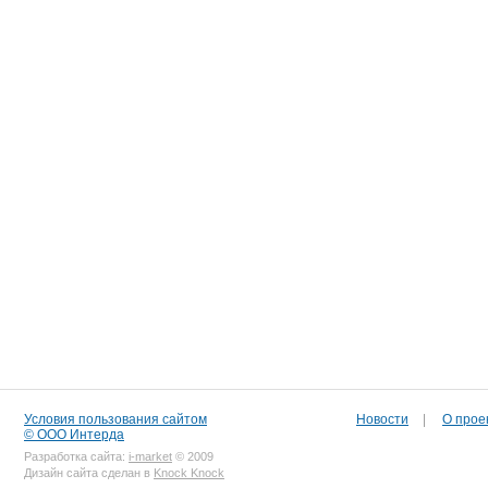
Условия пользования сайтом
Новости
|
О прое
© ООО Интерда
Разработка сайта:
i-market
© 2009
Дизайн сайта сделан в
Knock Knock