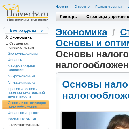
Новости
О проекте
Полезные cсылки
Лекторы
Страницы учрежден
Экономика
/
С
Все разделы
Экономика
Основы и опти
Студентам,
cпециалистам
Основы налого
Экономика фирмы
Финансы
налогообложен
Международная
экономика
Микроэкономика
Основы нало
Макроэкономика
Правовые основы
налогооблож
предпринимательской
деятельности
Основы и оптимизация
налогообложения
Финансовые рынки
Валютные рынки
Любознательным