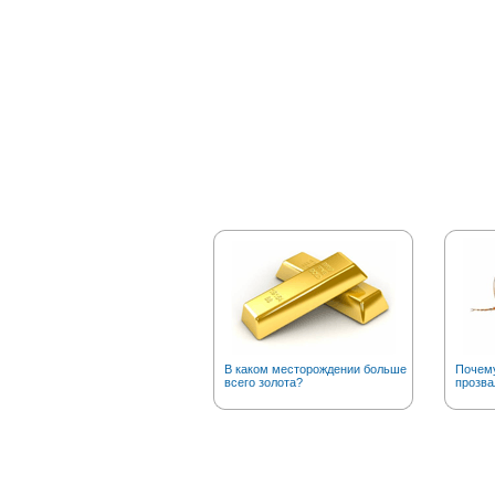
В каком месторождении больше
Почему
всего золота?
прозва