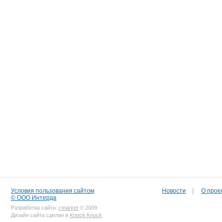
Условия пользования сайтом
Новости
|
О прое
© ООО Интерда
Разработка сайта:
i-market
© 2009
Дизайн сайта сделан в
Knock Knock