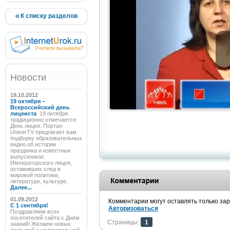
К списку разделов
Новости
19.10.2012
19 октября –
Всероссийский день
лицеиста
19 октября
традиционно отмечается
День лицея. Портал
UniverTV предлагает вам
подборку образовательных
видео об истории
праздника и известных
выпускниках
Императорского лицея,
оставивших след в
мировой политике,
литературе, культуре.
Далее...
01.09.2012
Комментарии могут оставлять только за
C 1 сентября!
Авторизоваться
Поздравляем всех
посетителей сайта с Днём
Страницы:
1
знаний! Желаем новых