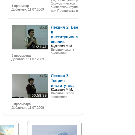
Экономической
1 просмотр
экспертной группы (ЭЭГ)
Добавлен: 11.07.2009
при Правительстве РФ
Лекция 2. Введение
в
институциональный
анализ.
Юдкевич М.М.
01:21:41
Высшая школа
экономики.
3 просмотра
Добавлен: 11.07.2009
Лекция 3.
Теория
институтов.
Юдкевич М.М.
Высшая школа
00:58:39
экономики.
2 просмотра
Добавлен: 11.07.2009