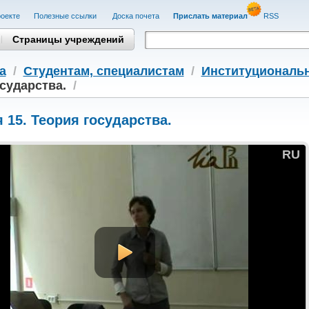
оекте
Полезные cсылки
Доска почета
Прислать материал
RSS
Страницы учреждений
а
/
Студентам, cпециалистам
/
Институциональн
сударства.
/
 15. Теория государства.
RU