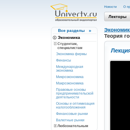
Новости
О пр
Лекторы
Экономик
Все разделы
Теория го
Экономика
Студентам,
cпециалистам
Лекция
Экономика фирмы
Финансы
Международная
экономика
Микроэкономика
Макроэкономика
Правовые основы
предпринимательской
деятельности
Основы и оптимизация
налогообложения
Финансовые рынки
Валютные рынки
Любознательным