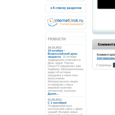
К списку разделов
Новости
19.10.2012
19 октября –
Всероссийский день
Комментарии
лицеиста
19 октября
Авторизова
традиционно отмечается
День лицея. Портал
Страницы:
UniverTV предлагает вам
подборку образовательных
видео об истории
праздника и известных
выпускниках
Императорского лицея,
оставивших след в
мировой политике,
литературе, культуре.
Далее...
01.09.2012
C 1 сентября!
Поздравляем всех
посетителей сайта с Днём
знаний! Желаем новых