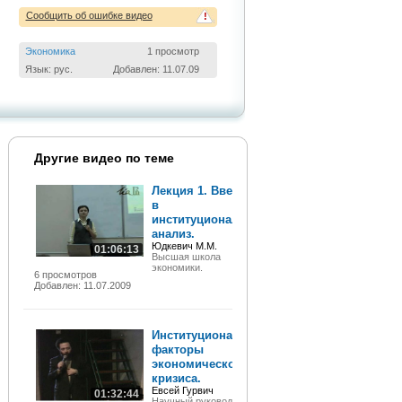
Сообщить об ошибке видео
!
Экономика
1 просмотр
Язык: рус.
Добавлен: 11.07.09
Другие видео по теме
Лекция 1. Введение
в
институциональный
анализ.
Юдкевич М.М.
01:06:13
Высшая школа
экономики.
6 просмотров
Добавлен: 11.07.2009
Институциональные
факторы
экономического
кризиса.
Евсей Гурвич
01:32:44
Научный руководитель