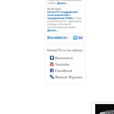
открытий и увлекательной
учёбы!
Далее...
05.05.2012
UniverTV поздравляет
пользователей с
праздником 9 Мая
9 мая
отмечается 67 годовщина
победы в Великой
Отечественной войне.
Далее...
Все новости
»
UniverTV.ru на сайтах:
Вконтакте
Youtube
FaceBook
Живой Журнал