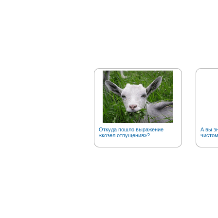
Откуда пошло выражение
А вы з
«козел отпущения»?
чистом