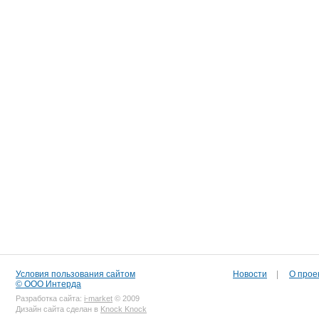
Условия пользования сайтом
Новости
|
О прое
© ООО Интерда
Разработка сайта:
i-market
© 2009
Дизайн сайта сделан в
Knock Knock