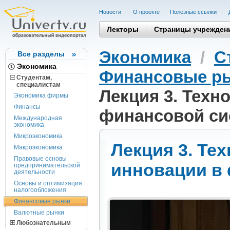
Новости
О проекте
Полезные cсылки
Лекторы
Страницы учрежден
Экономика
/
С
Все разделы
Экономика
Финансовые р
Студентам,
cпециалистам
Лекция 3. Техн
Экономика фирмы
Финансы
финансовой си
Международная
экономика
Микроэкономика
Лекция 3. Те
Макроэкономика
Правовые основы
инновации в
предпринимательской
деятельности
Основы и оптимизация
налогообложения
Финансовые рынки
Валютные рынки
Любознательным