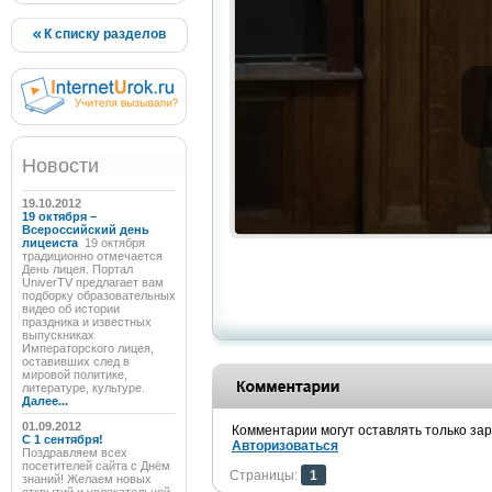
К списку разделов
Новости
19.10.2012
19 октября –
Всероссийский день
лицеиста
19 октября
традиционно отмечается
День лицея. Портал
UniverTV предлагает вам
подборку образовательных
видео об истории
праздника и известных
выпускниках
Императорского лицея,
оставивших след в
мировой политике,
литературе, культуре.
Далее...
01.09.2012
Комментарии могут оставлять только за
C 1 сентября!
Авторизоваться
Поздравляем всех
посетителей сайта с Днём
Страницы:
1
знаний! Желаем новых