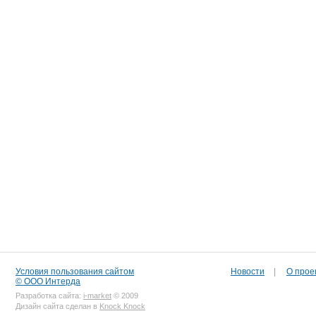
Условия пользования сайтом
Новости
|
О прое
© ООО Интерда
Разработка сайта:
i-market
© 2009
Дизайн сайта сделан в
Knock Knock