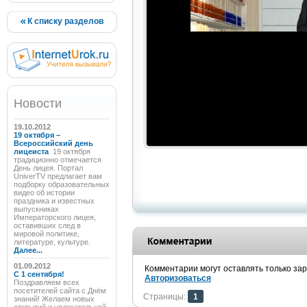
К списку разделов
Новости
19.10.2012
19 октября –
Всероссийский день
лицеиста
19 октября
традиционно отмечается
День лицея. Портал
UniverTV предлагает вам
подборку образовательных
видео об истории
праздника и известных
выпускниках
Императорского лицея,
оставивших след в
мировой политике,
литературе, культуре.
Далее...
01.09.2012
Комментарии могут оставлять только за
C 1 сентября!
Авторизоваться
Поздравляем всех
посетителей сайта с Днём
Страницы:
1
знаний! Желаем новых