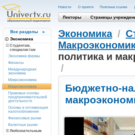
Новости
О проекте
Полезные cсылки
Лекторы
Страницы учрежден
Экономика
/
С
Все разделы
Экономика
Макроэкономи
Студентам,
cпециалистам
политика и ма
Экономика фирмы
Финансы
/
Международная
экономика
Микроэкономика
Бюджетно-на
Макроэкономика
Правовые основы
макроэконом
предпринимательской
деятельности
Основы и оптимизация
налогообложения
Финансовые рынки
Валютные рынки
Любознательным