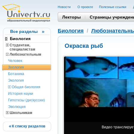
Новости
О проекте
Полезные cсылки
Лекторы
Страницы учрежден
Биология
/
Любознательн
Все разделы
Биология
Окраска рыб
Студентам,
cпециалистам
Любознательным
Человек
Зоология
Ботаника
Экология
Общая биология
История науки
Гипотезы (дискуссии)
Эволюция
Школьникам
К списку разделов
Видео транслирует