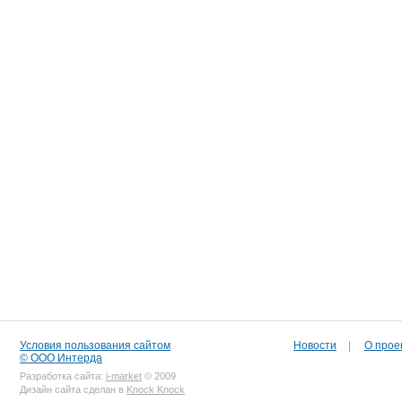
Условия пользования сайтом
Новости
|
О прое
© ООО Интерда
Разработка сайта:
i-market
© 2009
Дизайн сайта сделан в
Knock Knock