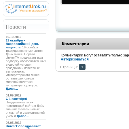
Новости
19.10.2012
19 октября –
Всероссийский день
лицеиста
19 октября
традиционно отмечается
День лицея. Портал
Комментарии могут оставлять только за
UniverTV предлагает вам
Авторизоваться
подборку образовательных
видео об истории
Страницы:
1
праздника и известных
выпускниках
Императорского лицея,
оставивших след в
мировой политике,
литературе, культуре.
Далее...
01.09.2012
C 1 сентября!
Поздравляем всех
посетителей сайта с Днём
знаний! Желаем новых
открытий и увлекательной
учёбы!
Далее...
05.05.2012
UniverTV поздравляет