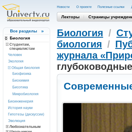
Новости
О проекте
Полезные cсылки
Лекторы
Страницы учрежден
Биология
/
Ст
Все разделы
Биология
биология
/
Пуб
Студентам,
cпециалистам
журнала «Приро
Человек
Экология
глубоководные
Общая биология
Биофизика
Биохимия
Современные
Биоэтика
Микробиология
Биоинженерия
История науки
Гипотезы (дискуссии)
Эволюция
Любознательным
Школьникам