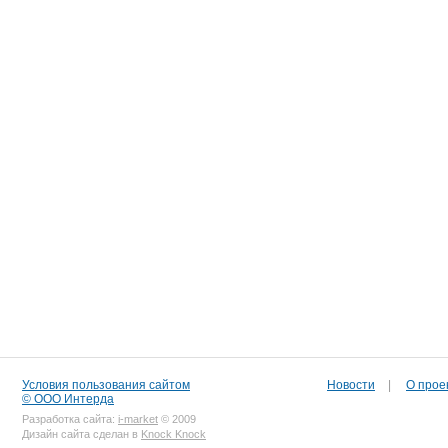
Условия пользования сайтом
Новости
|
О прое
© ООО Интерда
Разработка сайта:
i-market
© 2009
Дизайн сайта сделан в
Knock Knock