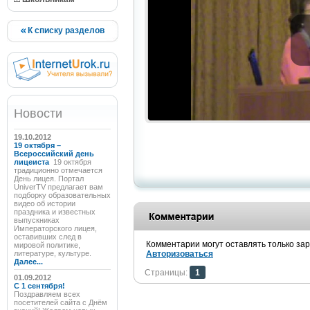
К списку разделов
Новости
19.10.2012
19 октября –
Всероссийский день
лицеиста
19 октября
традиционно отмечается
День лицея. Портал
UniverTV предлагает вам
подборку образовательных
видео об истории
праздника и известных
выпускниках
Императорского лицея,
оставивших след в
Комментарии могут оставлять только за
мировой политике,
литературе, культуре.
Авторизоваться
Далее...
Страницы:
1
01.09.2012
C 1 сентября!
Поздравляем всех
посетителей сайта с Днём