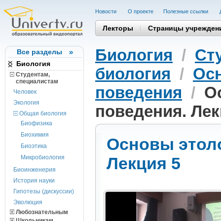
Новости
О проекте
Полезные cсылки
Лекторы
Страницы учрежден
Биология
/
Ст
Все разделы
Биология
биология
/
Осн
Студентам,
cпециалистам
поведения
/
О
Человек
Экология
поведения. Лек
Общая биология
Биофизика
Биохимия
Основы этоло
Биоэтика
Микробиология
Лекция 5
Биоинженерия
История науки
Гипотезы (дискуссии)
Эволюция
Любознательным
Школьникам