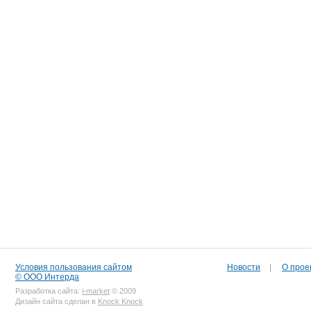
Условия пользования сайтом
Новости
|
О прое
© ООО Интерда
Разработка сайта:
i-market
© 2009
Дизайн сайта сделан в
Knock Knock