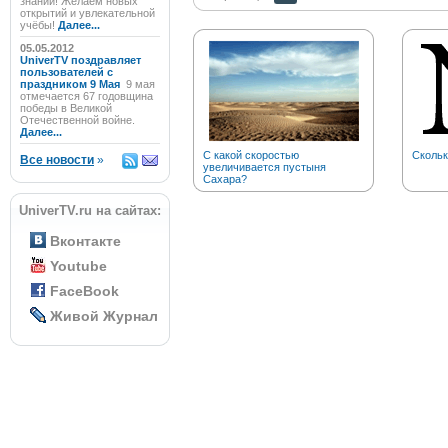
знаний! Желаем новых
открытий и увлекательной
учёбы!
Далее...
05.05.2012
UniverTV поздравляет
пользователей с
праздником 9 Мая
9 мая
отмечается 67 годовщина
победы в Великой
Отечественной войне.
Далее...
С какой скоростью
Скольк
Все новости
»
увеличивается пустыня
Сахара?
UniverTV.ru на сайтах:
Вконтакте
Youtube
FaceBook
Живой Журнал