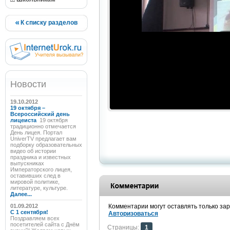
К списку разделов
Новости
19.10.2012
19 октября –
Всероссийский день
лицеиста
19 октября
традиционно отмечается
День лицея. Портал
UniverTV предлагает вам
подборку образовательных
видео об истории
праздника и известных
выпускниках
Императорского лицея,
оставивших след в
мировой политике,
литературе, культуре.
Далее...
01.09.2012
Комментарии могут оставлять только за
C 1 сентября!
Авторизоваться
Поздравляем всех
посетителей сайта с Днём
Страницы:
1