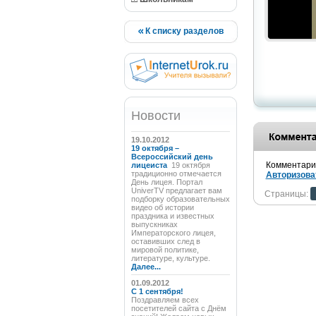
К списку разделов
Новости
19.10.2012
19 октября –
Всероссийский день
Комментарии
лицеиста
19 октября
традиционно отмечается
Авторизова
День лицея. Портал
UniverTV предлагает вам
Страницы:
подборку образовательных
видео об истории
праздника и известных
выпускниках
Императорского лицея,
оставивших след в
мировой политике,
литературе, культуре.
Далее...
01.09.2012
C 1 сентября!
Поздравляем всех
посетителей сайта с Днём