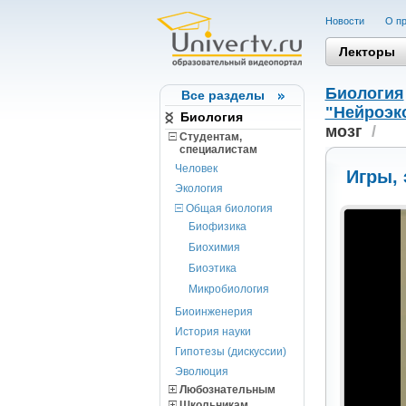
Новости
О пр
Лекторы
Биология
Все разделы
"Нейроэк
Биология
мозг
/
Студентам,
cпециалистам
Человек
Игры,
Экология
Общая биология
Биофизика
Биохимия
Биоэтика
Микробиология
Биоинженерия
История науки
Гипотезы (дискуссии)
Эволюция
Любознательным
Школьникам