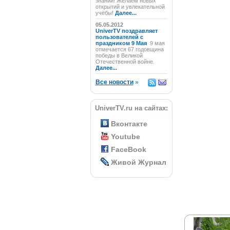
знаний! Желаем новых
открытий и увлекательной
учёбы!
Далее...
05.05.2012
UniverTV поздравляет
пользователей с
праздником 9 Мая
9 мая
отмечается 67 годовщина
победы в Великой
Отечественной войне.
Далее...
Все новости
»
UniverTV.ru на сайтах:
Вконтакте
Youtube
FaceBook
Живой Журнал