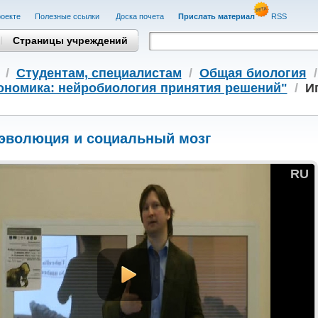
оекте
Полезные cсылки
Доска почета
Прислать материал
RSS
Страницы учреждений
/
Студентам, cпециалистам
/
Общая биология
ономика: нейробиология принятия решений"
/
И
 эволюция и социальный мозг
RU