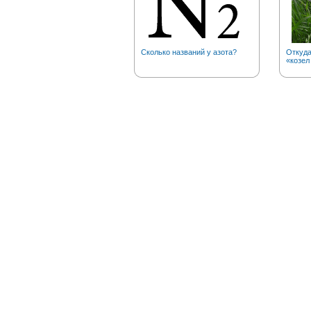
Сколько названий у азота?
Откуд
«козел