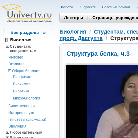
Новости
О проекте
Полезные cсылки
Лекторы
Страницы учрежден
Биология
/
Студентам, cпе
Все разделы
проф. Дасгупта
/
Структура
Биология
Студентам,
cпециалистам
Структура белка, ч.3
Человек
Экология
Общая биология
Биофизика
Биохимия
Биоэтика
Микробиология
Биоинженерия
История науки
Гипотезы (дискуссии)
Эволюция
Любознательным
Школьникам