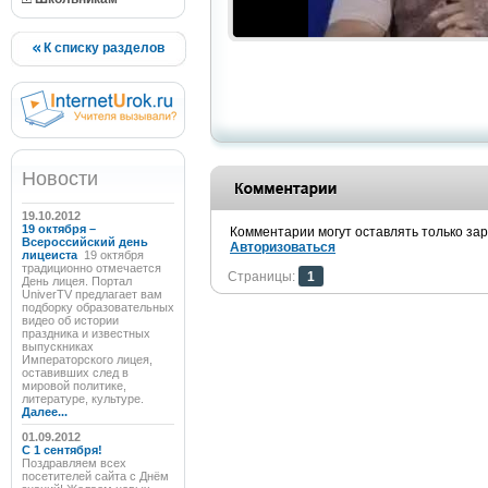
К списку разделов
Новости
19.10.2012
19 октября –
Комментарии могут оставлять только за
Всероссийский день
Авторизоваться
лицеиста
19 октября
традиционно отмечается
Страницы:
1
День лицея. Портал
UniverTV предлагает вам
подборку образовательных
видео об истории
праздника и известных
выпускниках
Императорского лицея,
оставивших след в
мировой политике,
литературе, культуре.
Далее...
01.09.2012
C 1 сентября!
Поздравляем всех
посетителей сайта с Днём