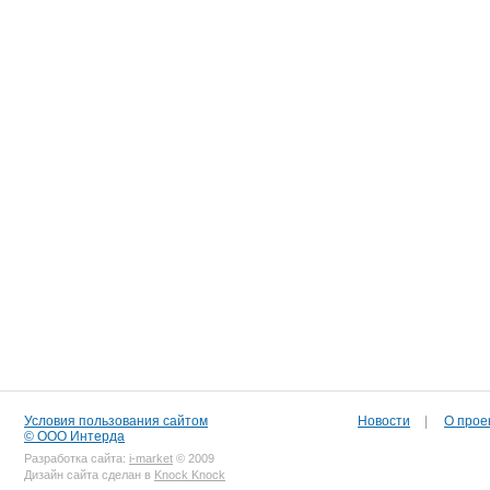
Условия пользования сайтом
Новости
|
О прое
© ООО Интерда
Разработка сайта:
i-market
© 2009
Дизайн сайта сделан в
Knock Knock