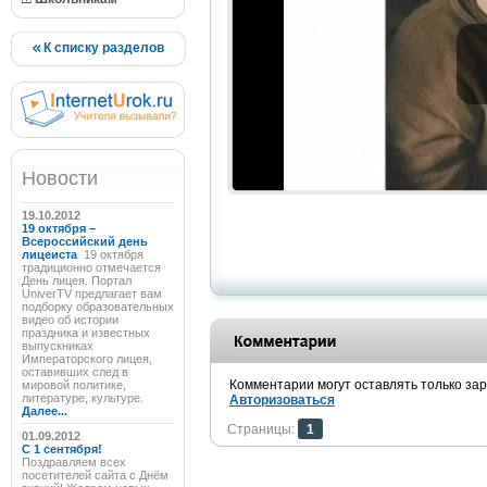
К списку разделов
Новости
19.10.2012
19 октября –
Всероссийский день
лицеиста
19 октября
традиционно отмечается
День лицея. Портал
UniverTV предлагает вам
подборку образовательных
видео об истории
праздника и известных
выпускниках
Императорского лицея,
оставивших след в
Комментарии могут оставлять только за
мировой политике,
литературе, культуре.
Авторизоваться
Далее...
Страницы:
1
01.09.2012
C 1 сентября!
Поздравляем всех
посетителей сайта с Днём