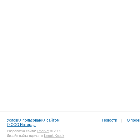
Условия пользования сайтом
Новости
|
О прое
© ООО Интерда
Разработка сайта:
i-market
© 2009
Дизайн сайта сделан в
Knock Knock