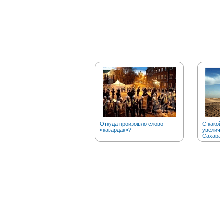
Откуда произошло слово
С како
«кавардак»?
увелич
Сахар