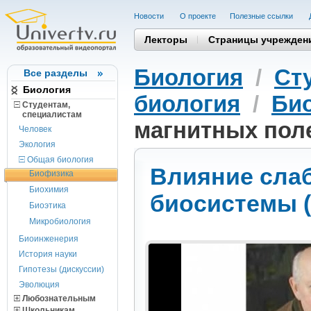
Новости
О проекте
Полезные cсылки
Лекторы
Страницы учрежден
Биология
/
Ст
Все разделы
Биология
биология
/
Би
Студентам,
cпециалистам
магнитных поле
Человек
Экология
Общая биология
Влияние сла
Биофизика
Биохимия
биосистемы (
Биоэтика
Микробиология
Биоинженерия
История науки
Гипотезы (дискуссии)
Эволюция
Любознательным
Школьникам