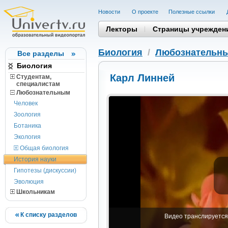
Новости
О проекте
Полезные cсылки
Лекторы
Страницы учрежден
Биология
/
Любознательн
Все разделы
Биология
Карл Линней
Студентам,
cпециалистам
Любознательным
Человек
Зоология
Ботаника
Экология
Общая биология
История науки
Гипотезы (дискуссии)
Эволюция
Школьникам
К списку разделов
Видео транслируется 