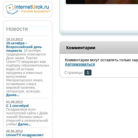
Новости
19.10.2012
19 октября –
Всероссийский день
лицеиста
19 октября
традиционно отмечается
День лицея. Портал
Комментарии могут оставлять только за
UniverTV предлагает вам
Авторизоваться
подборку образовательных
видео об истории
Страницы:
1
праздника и известных
выпускниках
Императорского лицея,
оставивших след в
мировой политике,
литературе, культуре.
Далее...
01.09.2012
C 1 сентября!
Поздравляем всех
посетителей сайта с Днём
знаний! Желаем новых
открытий и увлекательной
учёбы!
Далее...
05.05.2012
UniverTV поздравляет