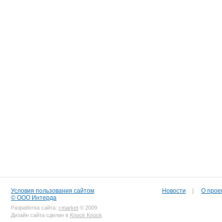
Условия пользования сайтом
Новости
|
О прое
© ООО Интерда
Разработка сайта:
i-market
© 2009
Дизайн сайта сделан в
Knock Knock