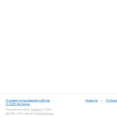
Условия пользования сайтом
Новости
|
О прое
© ООО Интерда
Разработка сайта:
i-market
© 2009
Дизайн сайта сделан в
Knock Knock