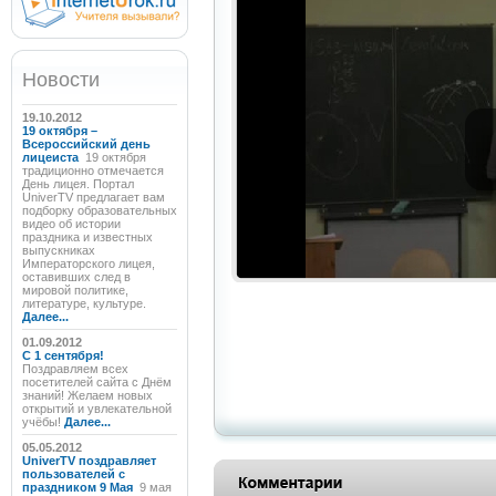
Новости
19.10.2012
19 октября –
Всероссийский день
лицеиста
19 октября
традиционно отмечается
День лицея. Портал
UniverTV предлагает вам
подборку образовательных
видео об истории
праздника и известных
выпускниках
Императорского лицея,
оставивших след в
мировой политике,
литературе, культуре.
Далее...
01.09.2012
C 1 сентября!
Поздравляем всех
посетителей сайта с Днём
знаний! Желаем новых
открытий и увлекательной
учёбы!
Далее...
05.05.2012
UniverTV поздравляет
пользователей с
праздником 9 Мая
9 мая