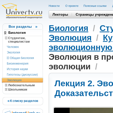
Новости
О проекте
Полезные cсылки
Лекторы
Страницы учрежден
Биология
/
Ст
Все разделы
Биология
Эволюция
/
Ку
Студентам,
cпециалистам
эволюционную
Человек
Экология
Эволюция в пр
Общая биология
Биоинженерия
эволюции
/
История науки
Гипотезы (дискуссии)
Эволюция
Лекция 2. Эв
Любознательным
Школьникам
Доказательс
К списку разделов