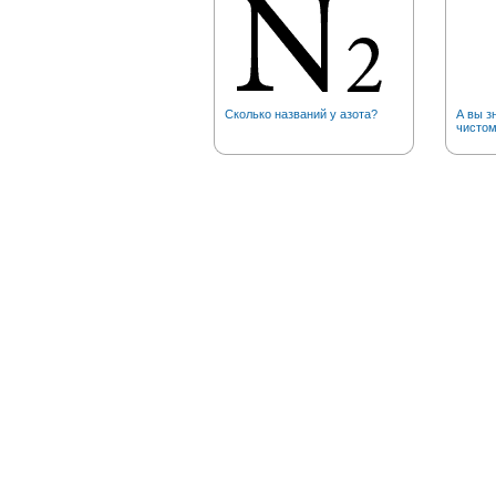
Сколько названий у азота?
А вы з
чистом