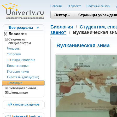
Новости
О проекте
Полезные cсылки
Лекторы
Страницы учрежден
Биология
/
Студентам, cпе
Все разделы
звено"
/
Вулканическая зи
Биология
Студентам,
cпециалистам
Вулканическая зима
Человек
Экология
Общая биология
Биоинженерия
История науки
Гипотезы (дискуссии)
Эволюция
Любознательным
Школьникам
К списку разделов