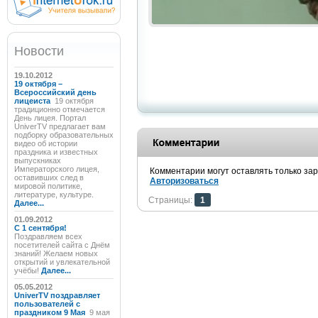
Новости
19.10.2012
19 октября –
Всероссийский день
лицеиста
19 октября
традиционно отмечается
День лицея. Портал
UniverTV предлагает вам
подборку образовательных
видео об истории
праздника и известных
выпускниках
Императорского лицея,
Комментарии могут оставлять только за
оставивших след в
Авторизоваться
мировой политике,
литературе, культуре.
Страницы:
1
Далее...
01.09.2012
C 1 сентября!
Поздравляем всех
посетителей сайта с Днём
знаний! Желаем новых
открытий и увлекательной
учёбы!
Далее...
05.05.2012
UniverTV поздравляет
пользователей с
праздником 9 Мая
9 мая