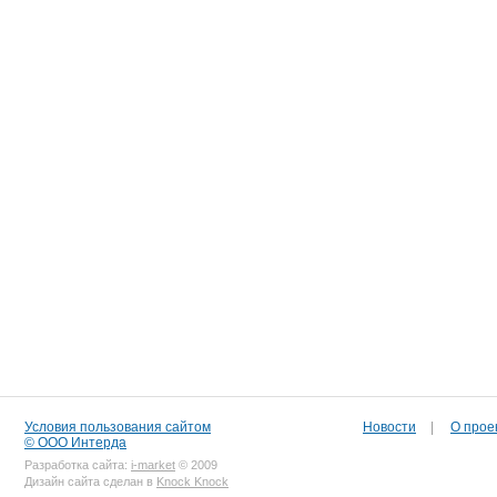
Условия пользования сайтом
Новости
|
О прое
© ООО Интерда
Разработка сайта:
i-market
© 2009
Дизайн сайта сделан в
Knock Knock