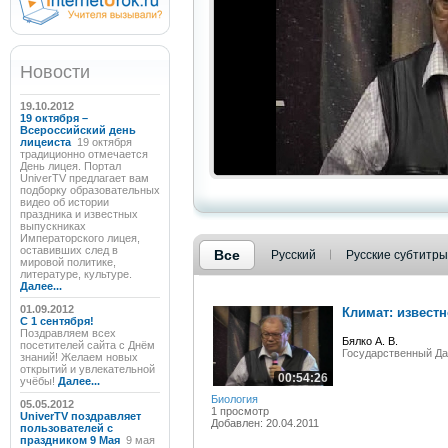
Новости
19.10.2012
19 октября –
Всероссийский день
лицеиста
19 октября
традиционно отмечается
День лицея. Портал
UniverTV предлагает вам
подборку образовательных
видео об истории
праздника и известных
выпускниках
Императорского лицея,
оставивших след в
Все
Русский
Русские субтитры
мировой политике,
литературе, культуре.
Далее...
01.09.2012
Климат: извест
C 1 сентября!
Поздравляем всех
Бялко А. В.
посетителей сайта с Днём
Государственный Да
знаний! Желаем новых
открытий и увлекательной
00:54:26
учёбы!
Далее...
Биология
05.05.2012
1 просмотр
UniverTV поздравляет
Добавлен: 20.04.2011
пользователей с
праздником 9 Мая
9 мая