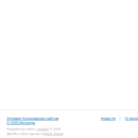
Условия пользования сайтом
Новости
|
О прое
© ООО Интерда
Разработка сайта:
i-market
© 2009
Дизайн сайта сделан в
Knock Knock