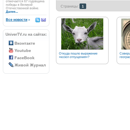
отмечается 67 годовщина
победы в Великой
Страницы:
1
Отечественной войне.
Далее...
Все новости
»
UniverTV.ru на сайтах:
Вконтакте
Youtube
Откуда пошло выражение
Соверш
«козел отпущения»?
геогра
FaceBook
Живой Журнал