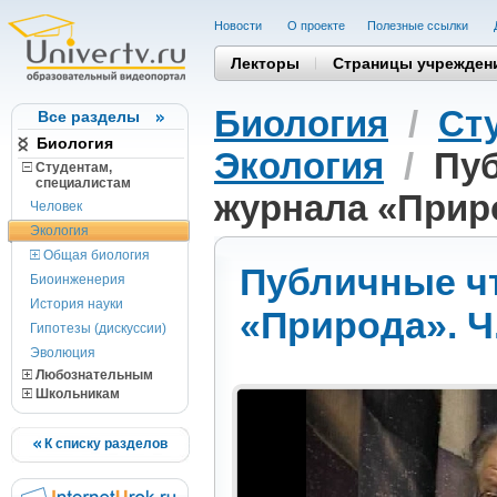
Новости
О проекте
Полезные cсылки
Лекторы
Страницы учрежден
Биология
/
Ст
Все разделы
Биология
Экология
/
Пуб
Студентам,
cпециалистам
журнала «Приро
Человек
Экология
Общая биология
Публичные чт
Биоинженерия
История науки
«Природа». Ч.
Гипотезы (дискуссии)
Эволюция
Любознательным
Школьникам
К списку разделов