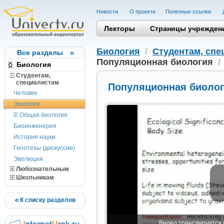
Новости
О проекте
Полезные cсылки
Лекторы
Страницы учрежден
Биология
/
Студентам, cпе
Все разделы
Популяционная биология
/
Биология
Студентам,
cпециалистам
Популяционная биоло
Человек
Экология
Общая биология
Биоинженерия
История науки
Гипотезы (дискуссии)
Эволюция
Любознательным
Школьникам
К списку разделов
Видео транслируется с