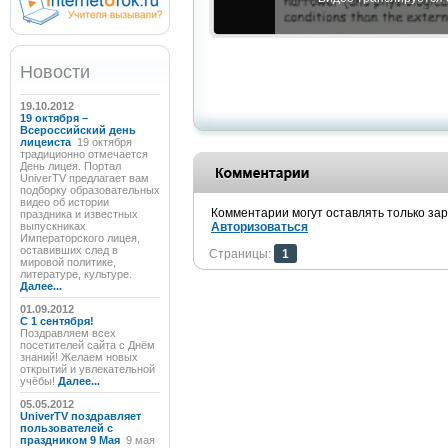
Новости
19.10.2012
19 октября –
Всероссийский день
лицеиста
19 октября
традиционно отмечается
День лицея. Портал
UniverTV предлагает вам
подборку образовательных
видео об истории
Комментарии могут оставлять только за
праздника и известных
выпускниках
Авторизоваться
Императорского лицея,
оставивших след в
Страницы:
1
мировой политике,
литературе, культуре.
Далее...
01.09.2012
C 1 сентября!
Поздравляем всех
посетителей сайта с Днём
знаний! Желаем новых
открытий и увлекательной
учёбы!
Далее...
05.05.2012
UniverTV поздравляет
пользователей с
праздником 9 Мая
9 мая