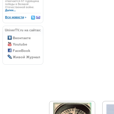
отмечается 67 годовщина
победы в Великой
Отечественной войне.
Далее...
Все новости
»
UniverTV.ru на сайтах:
Вконтакте
Youtube
FaceBook
Живой Журнал