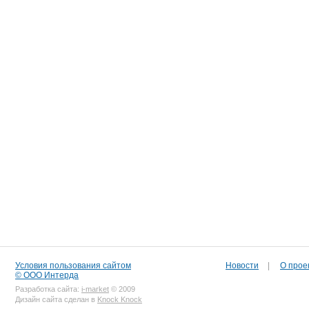
Условия пользования сайтом
Новости
|
О прое
© ООО Интерда
Разработка сайта:
i-market
© 2009
Дизайн сайта сделан в
Knock Knock