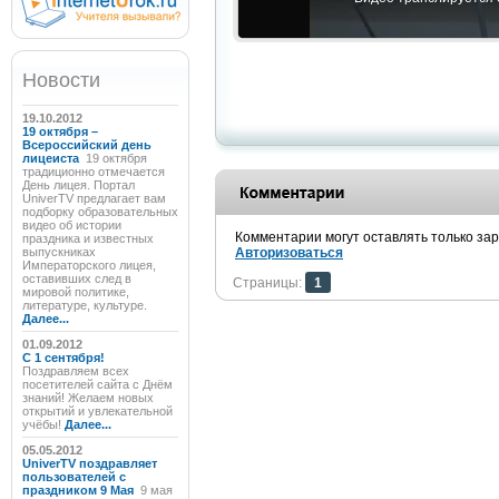
Новости
19.10.2012
19 октября –
Всероссийский день
лицеиста
19 октября
традиционно отмечается
День лицея. Портал
UniverTV предлагает вам
подборку образовательных
видео об истории
Комментарии могут оставлять только за
праздника и известных
выпускниках
Авторизоваться
Императорского лицея,
оставивших след в
Страницы:
1
мировой политике,
литературе, культуре.
Далее...
01.09.2012
C 1 сентября!
Поздравляем всех
посетителей сайта с Днём
знаний! Желаем новых
открытий и увлекательной
учёбы!
Далее...
05.05.2012
UniverTV поздравляет
пользователей с
праздником 9 Мая
9 мая