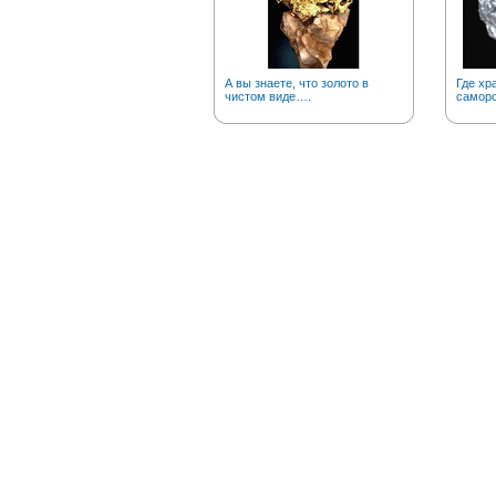
А вы знаете, что золото в
Где хр
чистом виде….
саморо