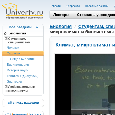
Новости
О проекте
Полезные cсылки
Лекторы
Страницы учрежден
Биология
/
Студентам, cпе
Все разделы
микроклимат и биосистемы
Биология
Студентам,
cпециалистам
Климат, микроклимат 
Человек
Экология
Общая биология
Биоинженерия
История науки
Гипотезы (дискуссии)
Эволюция
Любознательным
Школьникам
К списку разделов
Видео транслируется с