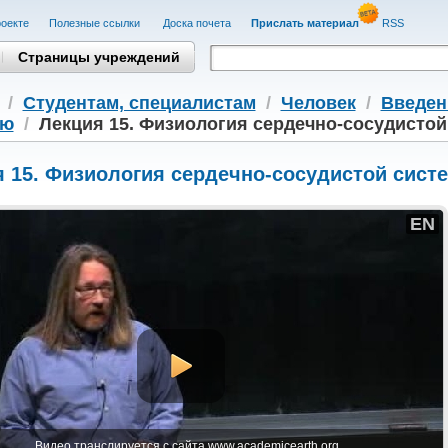
оекте
Полезные cсылки
Доска почета
Прислать материал
RSS
Страницы учреждений
/
Студентам, cпециалистам
/
Человек
/
Введен
ию
/
Лекция 15. Физиология сердечно-сосудистой 
 15. Физиология сердечно-сосудистой систе
EN
Видео транслируется с сайта www.academicearth.org