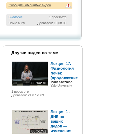
Сообщить об ошибке видео
!
Биология
1 просмотр
Язык: англ.
Добавлен: 19.08.09
Другие видео по теме
Лекция 17.
Физиология
почек
(продолжение)
Mark Saltzman
00:44:36
Yale University
1 просмотр
Добавлен: 21.07.2009
Лекция 1 -
ДНК не
ваших
дедов —
изменения
00:51:52