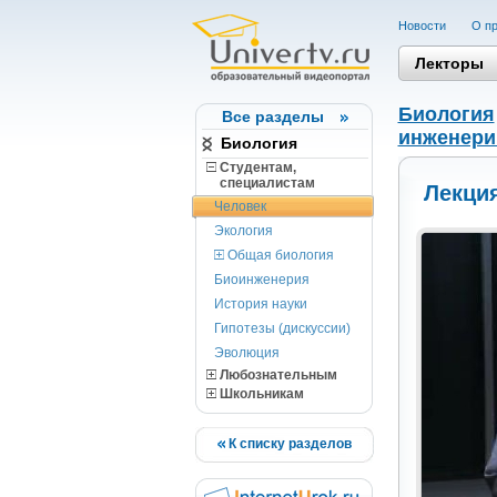
Новости
О пр
Лекторы
Биология
Все разделы
инженер
Биология
Студентам,
cпециалистам
Лекция
Человек
Экология
Общая биология
Биоинженерия
История науки
Гипотезы (дискуссии)
Эволюция
Любознательным
Школьникам
К списку разделов