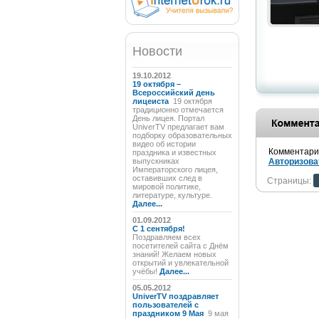
Новости
19.10.2012
19 октября –
Всероссийский день
лицеиста
19 октября
традиционно отмечается
День лицея. Портал
UniverTV предлагает вам
подборку образовательных
видео об истории
Комментарии
праздника и известных
выпускниках
Авторизова
Императорского лицея,
оставивших след в
Страницы:
мировой политике,
литературе, культуре.
Далее...
01.09.2012
C 1 сентября!
Поздравляем всех
посетителей сайта с Днём
знаний! Желаем новых
открытий и увлекательной
учёбы!
Далее...
05.05.2012
UniverTV поздравляет
пользователей с
праздником 9 Мая
9 мая