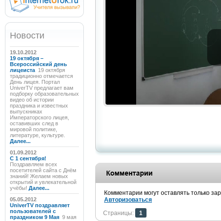
Новости
19.10.2012
19 октября –
Всероссийский день
лицеиста
19 октября
традиционно отмечается
День лицея. Портал
UniverTV предлагает вам
подборку образовательных
видео об истории
праздника и известных
выпускниках
Императорского лицея,
оставивших след в
мировой политике,
литературе, культуре.
Далее...
01.09.2012
C 1 сентября!
Поздравляем всех
посетителей сайта с Днём
знаний! Желаем новых
открытий и увлекательной
учёбы!
Далее...
Комментарии могут оставлять только за
05.05.2012
Авторизоваться
UniverTV поздравляет
пользователей с
Страницы:
1
праздником 9 Мая
9 мая