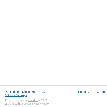
Условия пользования сайтом
Новости
|
О прое
© ООО Интерда
Разработка сайта:
i-market
© 2009
Дизайн сайта сделан в
Knock Knock