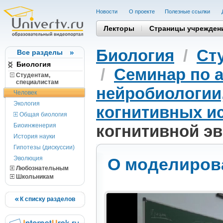
Новости
О проекте
Полезные cсылки
Лекторы
Страницы учрежден
Биология
/
Ст
Все разделы
Биология
/
Семинар по 
Студентам,
cпециалистам
нейробиологии
Человек
Экология
когнитивных и
Общая биология
Биоинженерия
когнитивной э
История науки
Гипотезы (дискуссии)
Эволюция
О моделиров
Любознательным
Школьникам
К списку разделов