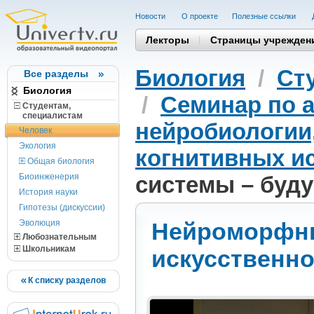
Новости
О проекте
Полезные cсылки
Лекторы
Страницы учрежден
Биология
/
Ст
Все разделы
Биология
/
Семинар по 
Студентам,
cпециалистам
нейробиологии
Человек
Экология
когнитивных и
Общая биология
Биоинженерия
системы – буду
История науки
Гипотезы (дискуссии)
Эволюция
Нейроморфны
Любознательным
Школьникам
искусственно
К списку разделов