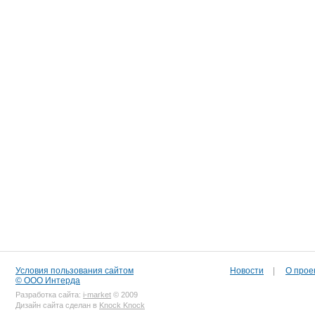
Условия пользования сайтом
Новости
|
О прое
© ООО Интерда
Разработка сайта:
i-market
© 2009
Дизайн сайта сделан в
Knock Knock