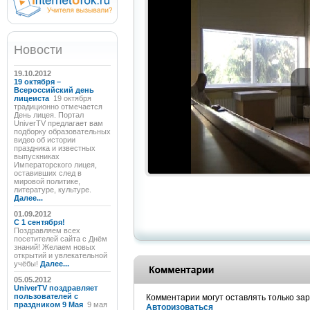
Новости
19.10.2012
19 октября –
Всероссийский день
лицеиста
19 октября
традиционно отмечается
День лицея. Портал
UniverTV предлагает вам
подборку образовательных
видео об истории
праздника и известных
выпускниках
Императорского лицея,
оставивших след в
мировой политике,
литературе, культуре.
Далее...
01.09.2012
C 1 сентября!
Поздравляем всех
посетителей сайта с Днём
знаний! Желаем новых
открытий и увлекательной
учёбы!
Далее...
05.05.2012
UniverTV поздравляет
пользователей с
Комментарии могут оставлять только за
праздником 9 Мая
9 мая
Авторизоваться