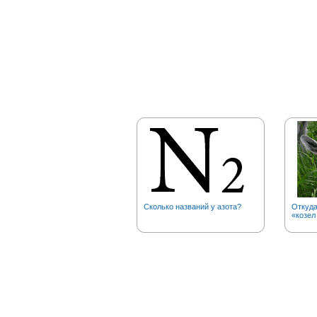
Сколько названий у азота?
Откуд
«козел