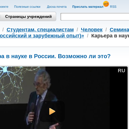
оекте
Полезные cсылки
Доска почета
Прислать материал
RSS
Страницы учреждений
/
Студентам, cпециалистам
/
Человек
/
Семина
российский и зарубежный опыт)»
/
Карьера в нау
а в науке в России. Возможно ли это?
RU