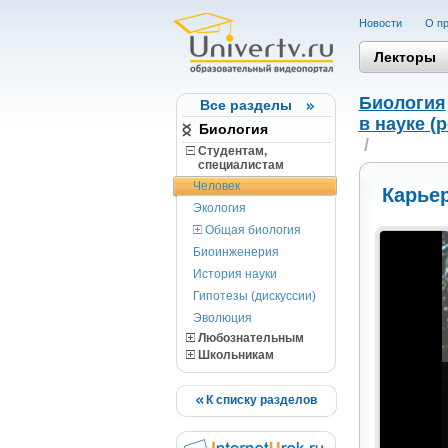
Новости
О пр
Лекторы
Биология
Все разделы
в науке (
Биология
/
Студентам,
cпециалистам
Человек
Карьер
Экология
Общая биология
Биоинженерия
История науки
Гипотезы (дискуссии)
Эволюция
Любознательным
Школьникам
К списку разделов