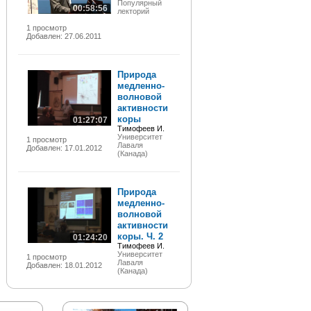
Популярный
00:58:56
лекторий
1 просмотр
Добавлен: 27.06.2011
Природа
медленно-
волновой
активности
коры
01:27:07
Тимофеев И.
Университет
1 просмотр
Лаваля
Добавлен: 17.01.2012
(Канада)
Природа
медленно-
волновой
активности
коры. Ч. 2
01:24:20
Тимофеев И.
Университет
1 просмотр
Лаваля
Добавлен: 18.01.2012
(Канада)