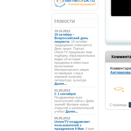
Новости
19.10.2012
19 октября –
Всероссийский день
лицеиста
19 октября
традиционно отмечается
День лицея. Портал
UniverTV предлагает вам
подборку образовательных
видео об истории
праздника и известных
выпускниках
Комментарии
Императорского лицея,
Авторизова
оставивших след в
мировой политике,
литературе, культуре.
Далее...
01.09.2012
C 1 сентября!
Поздравляем всех
посетителей сайта с Днём
знаний! Желаем новых
Страницы:
открытий и увлекательной
учёбы!
Далее...
05.05.2012
UniverTV поздравляет
пользователей с
праздником 9 Мая
9 мая