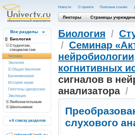
Новости
О проекте
Полезные cсылки
Лекторы
Страницы учрежден
Биология
/
Ст
Все разделы
Биология
/
Семинар «Ак
Студентам,
cпециалистам
нейробиологии
Человек
Экология
когнитивных и
Общая биология
Биоинженерия
сигналов в ней
История науки
анализатора
/
Гипотезы (дискуссии)
Эволюция
Любознательным
Школьникам
Преобразован
слухового ан
К списку разделов