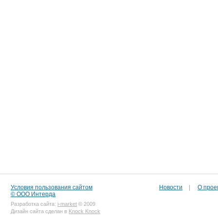
Условия пользования сайтом
Новости
|
О прое
© ООО Интерда
Разработка сайта:
i-market
© 2009
Дизайн сайта сделан в
Knock Knock