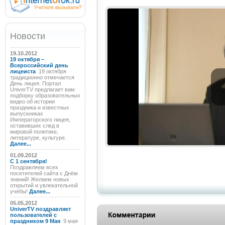
Новости
19.10.2012
19 октября –
Всероссийский день
лицеиста
19 октября
традиционно отмечается
День лицея. Портал
UniverTV предлагает вам
подборку образовательных
видео об истории
праздника и известных
выпускниках
Императорского лицея,
оставивших след в
мировой политике,
литературе, культуре.
Далее...
01.09.2012
C 1 сентября!
Поздравляем всех
посетителей сайта с Днём
знаний! Желаем новых
открытий и увлекательной
учёбы!
Далее...
05.05.2012
UniverTV поздравляет
пользователей с
праздником 9 Мая
9 мая