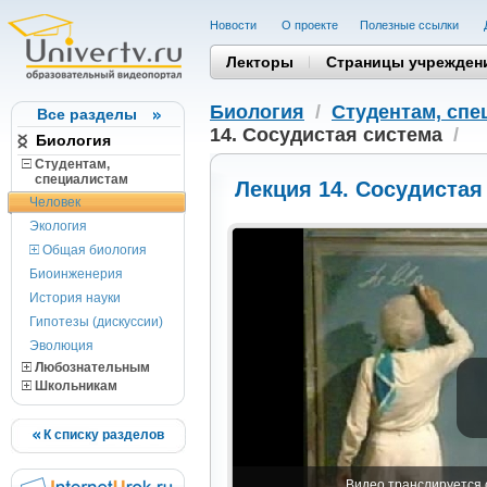
Новости
О проекте
Полезные cсылки
Лекторы
Страницы учрежден
Биология
/
Студентам, cпе
Все разделы
14. Сосудистая система
/
Биология
Студентам,
cпециалистам
Лекция 14. Сосудистая
Человек
Экология
Общая биология
Биоинженерия
История науки
Гипотезы (дискуссии)
Эволюция
Любознательным
Школьникам
К списку разделов
Видео транслируется с