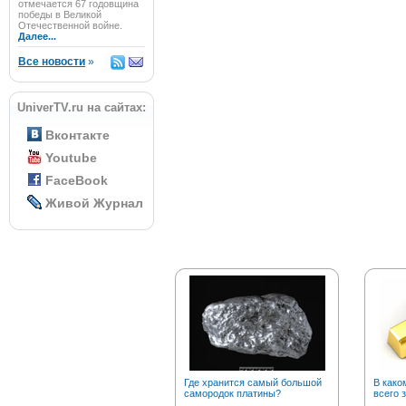
отмечается 67 годовщина
победы в Великой
Отечественной войне.
Далее...
Все новости
»
UniverTV.ru на сайтах:
Вконтакте
Youtube
FaceBook
Живой Журнал
Где хранится самый большой
В како
самородок платины?
всего 