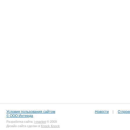
Условия пользования сайтом
Новости
|
О прое
© ООО Интерда
Разработка сайта:
i-market
© 2009
Дизайн сайта сделан в
Knock Knock