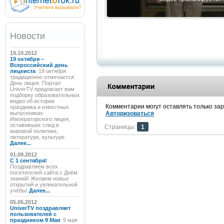
Новости
19.10.2012
19 октября –
Всероссийский день
лицеиста
19 октября
традиционно отмечается
День лицея. Портал
UniverTV предлагает вам
подборку образовательных
видео об истории
Комментарии могут оставлять только за
праздника и известных
выпускниках
Авторизоваться
Императорского лицея,
оставивших след в
Страницы:
1
мировой политике,
литературе, культуре.
Далее...
01.09.2012
C 1 сентября!
Поздравляем всех
посетителей сайта с Днём
знаний! Желаем новых
открытий и увлекательной
учёбы!
Далее...
05.05.2012
UniverTV поздравляет
пользователей с
праздником 9 Мая
9 мая