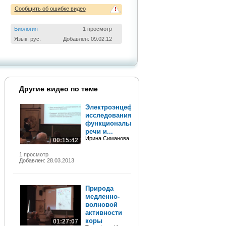
Сообщить об ошибке видео
!
Биология
1 просмотр
Язык: рус.
Добавлен: 09.02.12
Другие видео по теме
Электроэнцефалографические
исследования
функциональных механизмов
речи и...
Ирина Симанова
00:15:42
1 просмотр
Добавлен: 28.03.2013
Природа
медленно-
волновой
активности
коры
01:27:07