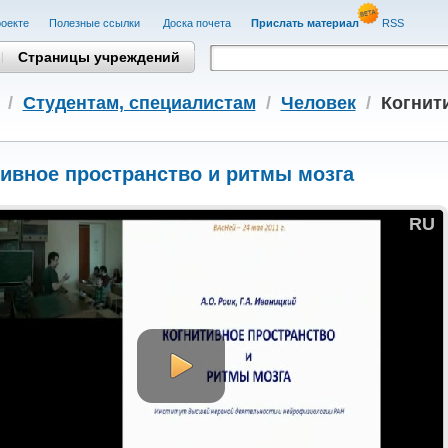
оекте
Полезные cсылки
Доска почета
Прислать материал
RSS
Страницы учреждений
/
Студентам, cпециалистам
/
Человек
/
Когнит
ивное пространство и ритмы мозга
RU