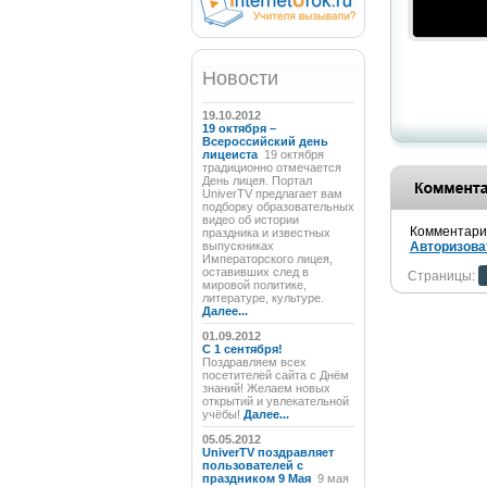
Новости
19.10.2012
19 октября –
Всероссийский день
лицеиста
19 октября
традиционно отмечается
День лицея. Портал
UniverTV предлагает вам
подборку образовательных
видео об истории
Комментарии
праздника и известных
выпускниках
Авторизова
Императорского лицея,
оставивших след в
Страницы:
мировой политике,
литературе, культуре.
Далее...
01.09.2012
C 1 сентября!
Поздравляем всех
посетителей сайта с Днём
знаний! Желаем новых
открытий и увлекательной
учёбы!
Далее...
05.05.2012
UniverTV поздравляет
пользователей с
праздником 9 Мая
9 мая