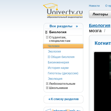
Новости
О пр
Лекторы
Биология
Все разделы
мозга
/
Биология
Студентам,
cпециалистам
Когнит
Человек
Экология
Общая биология
Биоинженерия
История науки
Гипотезы (дискуссии)
Эволюция
Любознательным
Школьникам
К списку разделов