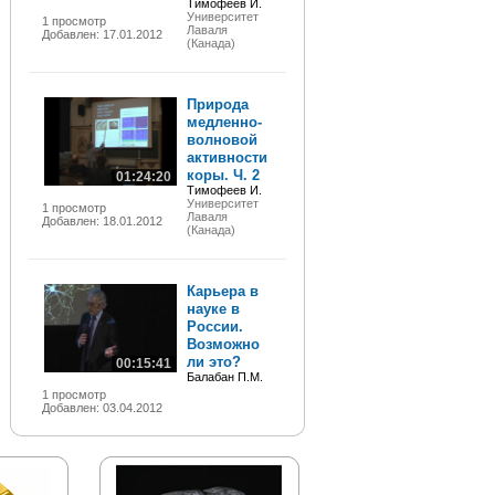
Тимофеев И.
Университет
1 просмотр
Лаваля
Добавлен: 17.01.2012
(Канада)
Природа
медленно-
волновой
активности
коры. Ч. 2
01:24:20
Тимофеев И.
Университет
1 просмотр
Лаваля
Добавлен: 18.01.2012
(Канада)
Карьера в
науке в
России.
Возможно
ли это?
00:15:41
Балабан П.М.
1 просмотр
Добавлен: 03.04.2012