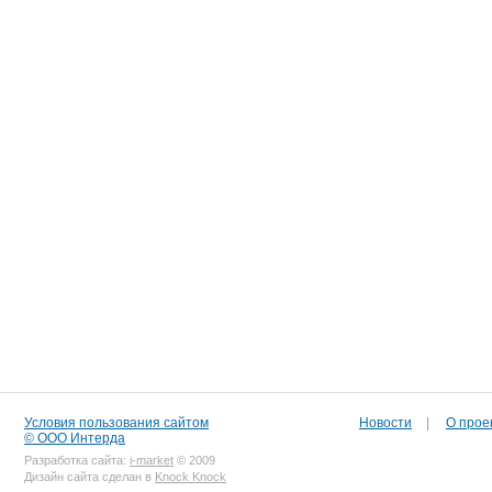
Условия пользования сайтом
Новости
|
О прое
© ООО Интерда
Разработка сайта:
i-market
© 2009
Дизайн сайта сделан в
Knock Knock