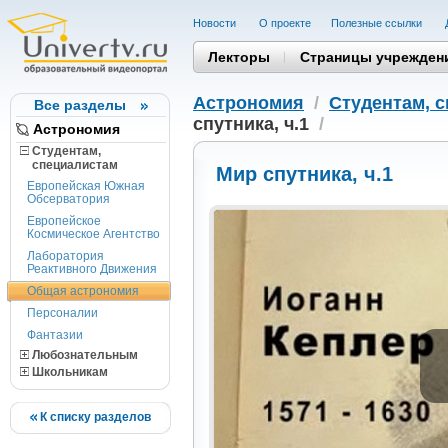
Новости
О проекте
Полезные cсылки
Лекторы
Страницы учрежден
Астрономия
/
Студентам, 
Все разделы
спутника, ч.1
/
Астрономия
Студентам,
cпециалистам
Мир спутника, ч.1
Европейская Южная
Обсерватория
Европейское
Космическое Агентство
Лаборатория
Реактивного Движения
Общая астрономия
Персоналии
Фантазии
Любознательным
Школьникам
К списку разделов