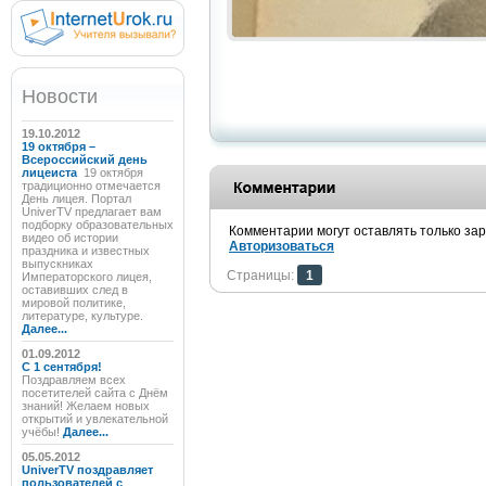
Новости
19.10.2012
19 октября –
Всероссийский день
лицеиста
19 октября
традиционно отмечается
День лицея. Портал
UniverTV предлагает вам
подборку образовательных
Комментарии могут оставлять только за
видео об истории
Авторизоваться
праздника и известных
выпускниках
Страницы:
1
Императорского лицея,
оставивших след в
мировой политике,
литературе, культуре.
Далее...
01.09.2012
C 1 сентября!
Поздравляем всех
посетителей сайта с Днём
знаний! Желаем новых
открытий и увлекательной
учёбы!
Далее...
05.05.2012
UniverTV поздравляет
пользователей с