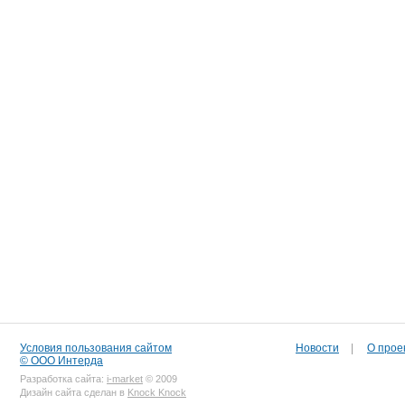
Условия пользования сайтом
Новости
|
О прое
© ООО Интерда
Разработка сайта:
i-market
© 2009
Дизайн сайта сделан в
Knock Knock