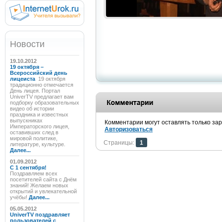
Новости
19.10.2012
19 октября –
Всероссийский день
лицеиста
19 октября
традиционно отмечается
День лицея. Портал
UniverTV предлагает вам
подборку образовательных
видео об истории
праздника и известных
выпускниках
Комментарии могут оставлять только за
Императорского лицея,
Авторизоваться
оставивших след в
мировой политике,
Страницы:
1
литературе, культуре.
Далее...
01.09.2012
C 1 сентября!
Поздравляем всех
посетителей сайта с Днём
знаний! Желаем новых
открытий и увлекательной
учёбы!
Далее...
05.05.2012
UniverTV поздравляет
пользователей с