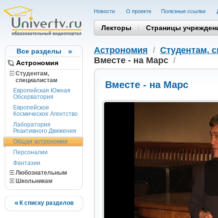
Новости
О проекте
Полезные cсылки
Лекторы
Страницы учрежден
Астрономия
/
Студентам, 
Все разделы
Вместе - на Марс
/
Астрономия
Студентам,
cпециалистам
Вместе - на Марс
Европейская Южная
Обсерватория
Европейское
Космическое Агентство
Лаборатория
Реактивного Движения
Общая астрономия
Персоналии
Фантазии
Любознательным
Школьникам
К списку разделов