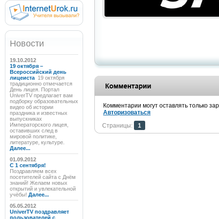
Новости
19.10.2012
19 октября –
Всероссийский день
лицеиста
19 октября
традиционно отмечается
День лицея. Портал
UniverTV предлагает вам
подборку образовательных
Комментарии могут оставлять только за
видео об истории
Авторизоваться
праздника и известных
выпускниках
Императорского лицея,
Страницы:
1
оставивших след в
мировой политике,
литературе, культуре.
Далее...
01.09.2012
C 1 сентября!
Поздравляем всех
посетителей сайта с Днём
знаний! Желаем новых
открытий и увлекательной
учёбы!
Далее...
05.05.2012
UniverTV поздравляет
пользователей с