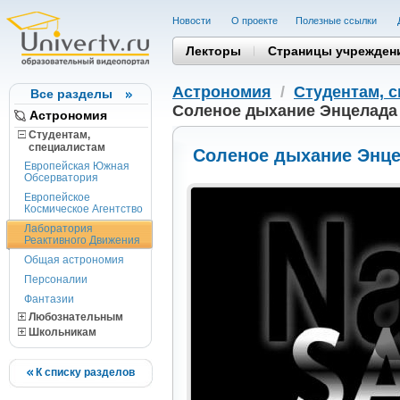
Новости
О проекте
Полезные cсылки
Лекторы
Страницы учрежден
Астрономия
/
Студентам, 
Все разделы
Соленое дыхание Энцелада
Астрономия
Студентам,
cпециалистам
Соленое дыхание Энц
Европейская Южная
Обсерватория
Европейское
Космическое Агентство
Лаборатория
Реактивного Движения
Общая астрономия
Персоналии
Фантазии
Любознательным
Школьникам
К списку разделов