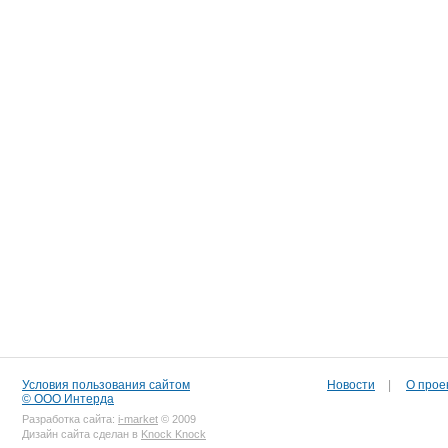
Условия пользования сайтом
Новости
|
О прое
© ООО Интерда
Разработка сайта:
i-market
© 2009
Дизайн сайта сделан в
Knock Knock