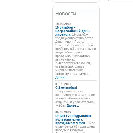
Новости
19.10.2012
19 октября –
Всероссийский день
лицеиста
19 октября
традиционно отмечается
День лицея. Портал
UniverTV предлагает вам
подборку образовательных
видео об истории
праздника и известных
выпускниках
Императорского лицея,
оставивших след в
мировой политике,
литературе, культуре.
Далее...
01.09.2012
C 1 сентября!
Поздравляем всех
посетителей сайта с Днём
знаний! Желаем новых
открытий и увлекательной
учёбы!
Далее...
05.05.2012
UniverTV поздравляет
пользователей с
праздником 9 Мая
9 мая
отмечается 67 годовщина
победы в Великой