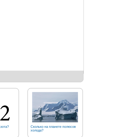
азота?
Сколько на планете полюсов
Почему рыжих тараканов
холода?
прозвали «прусаками»?