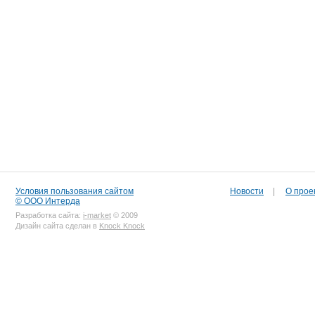
Условия пользования сайтом
Новости
|
О прое
© ООО Интерда
Разработка сайта:
i-market
© 2009
Дизайн сайта сделан в
Knock Knock