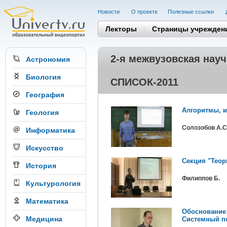
Новости
О проекте
Полезные cсылки
Лекторы
Страницы учрежден
2-я межвузовская нау
Астрономия
Биология
СПИСОК-2011
География
Алгоритмы, и
Геология
Солозобов А.С
Информатика
Искусство
Секция "Теор
История
Филиппов Б.
Культурология
Математика
Обоснование
Медицина
Системный по