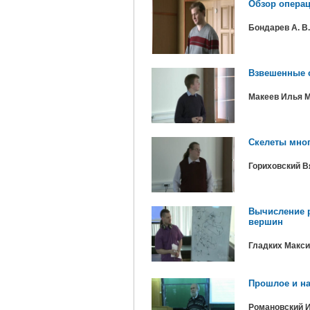
Обзор операц
Бондарев А. В.
Взвешенные 
Макеев Илья 
Скелеты мног
Гориховский 
Вычисление р
вершин
Гладких Макси
Прошлое и на
Романовский И