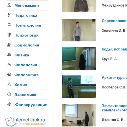
Менеджмент
Фахрутдинов Р
Педагогика
Соревнования
Политология
Зеленчук И. В.
Психология
Социология
Коды, испра
Физика
Крук Е. А.
Филология
Философия
Архитектура 
Химия
Поспелов С.П.
Экономика
Юриспруденция
Эффективное
комплексного
Яхонтов С. В.