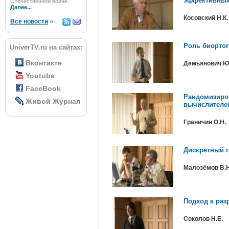
эффективных
Отечественной войне.
Далее...
Косовский Н.К.
Все новости
»
Роль биортог
UniverTV.ru на сайтах:
Вконтакте
Демьянович Ю.
Youtube
FaceBook
Рандомизиро
Живой Журнал
вычислителе
Граничин О.Н.
Дискретный г
Малозёмов В.Н
Подход к раз
Соколов Н.Е.