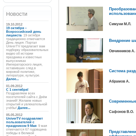
Преобразова
Новости
использовани
Симуни М.Л.
19.10.2012
19 октября –
Всероссийский день
лицеиста
19 октября
традиционно отмечается
Внедрение ш
День лицея. Портал
UniverTV предлагает вам
подборку образовательных
Овчинников А. 
видео об истории
праздника и известных
выпускниках
Императорского лицея,
оставивших след в
Система разд
мировой политике,
литературе, культуре.
Далее...
Абрамов А.
01.09.2012
C 1 сентября!
Поздравляем всех
посетителей сайта с Днём
знаний! Желаем новых
Современные 
открытий и увлекательной
учёбы!
Далее...
Сафонов В.О.
05.05.2012
UniverTV поздравляет
пользователей с
праздником 9 Мая
9 мая
отмечается 67 годовщина
Представлен
победы в Великой