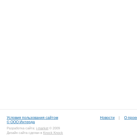
Условия пользования сайтом
Новости
|
О прое
© ООО Интерда
Разработка сайта:
i-market
© 2009
Дизайн сайта сделан в
Knock Knock