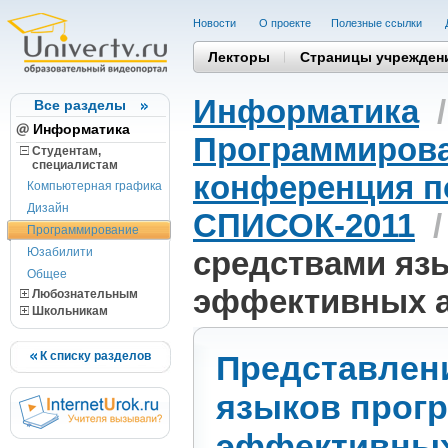
Новости
О проекте
Полезные cсылки
Лекторы
Страницы учрежден
Информатика
Все разделы
Информатика
Программиров
Студентам,
cпециалистам
конференция п
Компьютерная графика
Дизайн
СПИСОК-2011
Программирование
Юзабилити
средствами яз
Общее
эффективных 
Любознательным
Школьникам
К списку разделов
Представлен
языков прог
эффективных