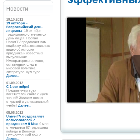
Новости
19.10.2012
19 октября –
Всероссийский день
лицеиста
19 октября
традиционно отмечается
День лицея. Портал
UniverTV предлагает вам
подборку образовательных
видео об истории
праздника и известных
выпускниках
Императорского лицея,
оставивших след в
мировой политике,
литературе, культуре.
Далее...
01.09.2012
C 1 сентября!
Поздравляем всех
посетителей сайта с Днём
знаний! Желаем новых
открытий и увлекательной
учёбы!
Далее...
05.05.2012
UniverTV поздравляет
пользователей с
праздником 9 Мая
9 мая
отмечается 67 годовщина
победы в Великой
Отечественной войне.
Далее...