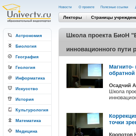
Новости
О проекте
Полезные cсылки
Лекторы
Страницы учрежден
Школа проекта БиоН "
Астрономия
Биология
инновационного пути 
География
Магнито-
Геология
обратной
Информатика
Осадчий А
Искусство
Школа прое
инновацион
История
Культурология
Коррекци
Математика
точки зре
Медицина
Кропотов 