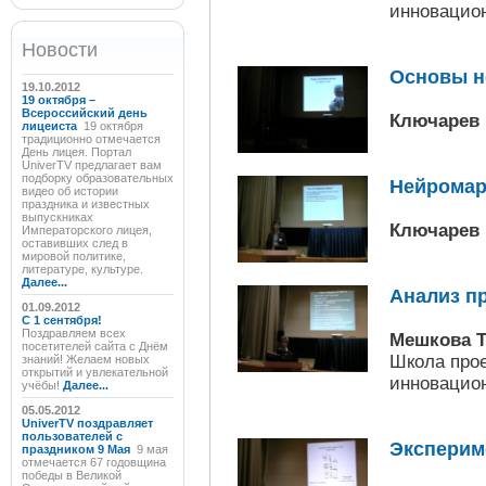
инновацион
Новости
Основы н
19.10.2012
19 октября –
Всероссийский день
Ключарев 
лицеиста
19 октября
традиционно отмечается
День лицея. Портал
UniverTV предлагает вам
подборку образовательных
Нейромар
видео об истории
праздника и известных
выпускниках
Ключарев 
Императорского лицея,
оставивших след в
мировой политике,
литературе, культуре.
Далее...
Анализ п
01.09.2012
C 1 сентября!
Поздравляем всех
Мешкова Т
посетителей сайта с Днём
Школа прое
знаний! Желаем новых
открытий и увлекательной
инновацион
учёбы!
Далее...
05.05.2012
UniverTV поздравляет
пользователей с
Эксперим
праздником 9 Мая
9 мая
отмечается 67 годовщина
победы в Великой