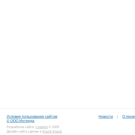
Условия пользования сайтом
Новости
|
О прое
© ООО Интерда
Разработка сайта:
i-market
© 2009
Дизайн сайта сделан в
Knock Knock