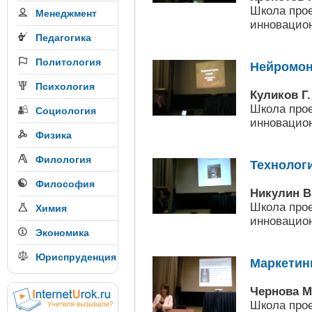
Школа прое
Менеджмент
инновацион
Педагогика
Политология
Нейромон
Психология
Куликов Г.
Школа прое
Социология
инновацион
Физика
Филология
Технолог
Философия
Никулин В
Школа прое
Химия
инновацион
Экономика
Юриспруденция
Маркетин
Чернова М
Школа прое