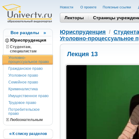
Новости
О проекте
Полезные cсылки
Лекторы
Страницы учрежден
Юриспруденция
/
Студента
Все разделы
Уголовно-процессуальное 
Юриспруденция
Студентам,
cпециалистам
Лекция 13
Уголовно-
процессуальное право
Гражданское право
Уголовное право
Семейное право
Криминалистика
Имущественное право
Трудовое право
Потребительское
право
Любознательным
К списку разделов