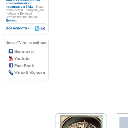
пользователей с
праздником 9 Мая
9 мая
отмечается 67 годовщина
победы в Великой
Отечественной войне.
Далее...
Все новости
»
UniverTV.ru на сайтах:
Вконтакте
Youtube
FaceBook
Живой Журнал