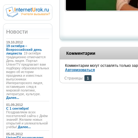
Новости
19.10.2012
19 октября –
Всероссийский день
лицеиста
19 октября
традиционно отмечается
День лицея. Портал
UniverTV предлагает вам
Комментарии могут оставлять только за
подборку образовательных
Авторизоваться
видео об истории
праздника и известных
Страницы:
1
выпускниках
Императорского лицея,
оставивших след в
мировой политике,
литературе, культуре.
Далее...
01.09.2012
C 1 сентября!
Поздравляем всех
посетителей сайта с Днём
знаний! Желаем новых
открытий и увлекательной
учёбы!
Далее...
05.05.2012
UniverTV поздравляет