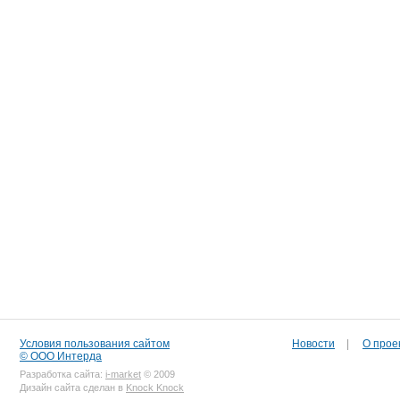
Условия пользования сайтом
Новости
|
О прое
© ООО Интерда
Разработка сайта:
i-market
© 2009
Дизайн сайта сделан в
Knock Knock