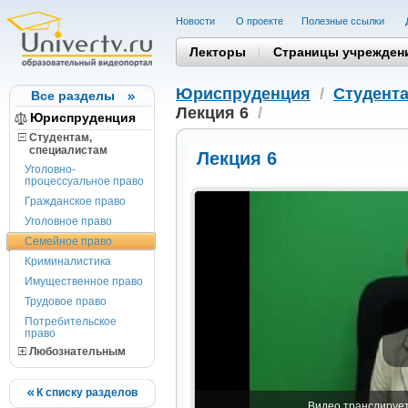
Новости
О проекте
Полезные cсылки
Лекторы
Страницы учрежден
Юриспруденция
/
Студента
Все разделы
Лекция 6
/
Юриспруденция
Студентам,
cпециалистам
Лекция 6
Уголовно-
процессуальное право
Гражданское право
Уголовное право
Семейное право
Криминалистика
Имущественное право
Трудовое право
Потребительское
право
Любознательным
К списку разделов
Видео транслируетс