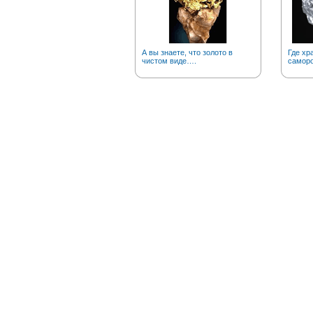
А вы знаете, что золото в
Где хр
чистом виде….
саморо