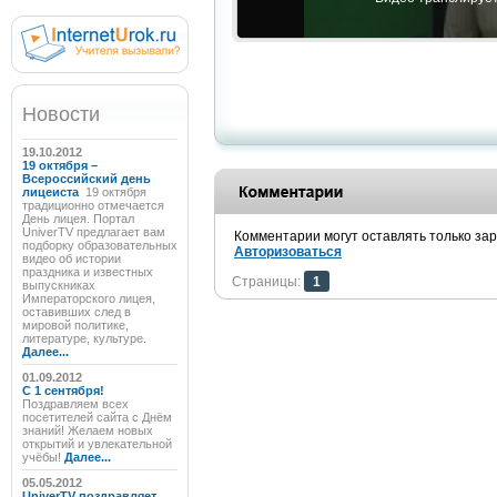
Новости
19.10.2012
19 октября –
Всероссийский день
лицеиста
19 октября
традиционно отмечается
День лицея. Портал
UniverTV предлагает вам
Комментарии могут оставлять только за
подборку образовательных
Авторизоваться
видео об истории
праздника и известных
Страницы:
1
выпускниках
Императорского лицея,
оставивших след в
мировой политике,
литературе, культуре.
Далее...
01.09.2012
C 1 сентября!
Поздравляем всех
посетителей сайта с Днём
знаний! Желаем новых
открытий и увлекательной
учёбы!
Далее...
05.05.2012
UniverTV поздравляет