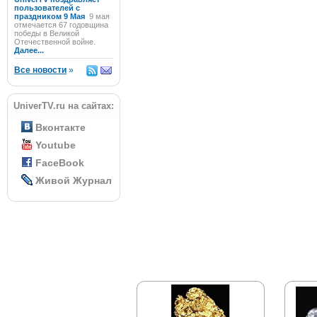
пользователей с
праздником 9 Мая
9 мая
отмечается 67 годовщина
победы в Великой
Отечественной войне.
Далее...
Все новости
»
UniverTV.ru на сайтах:
Вконтакте
Youtube
FaceBook
Живой Журнал