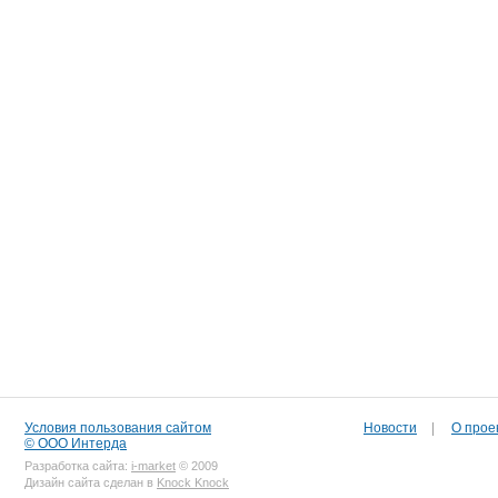
Условия пользования сайтом
Новости
|
О прое
© ООО Интерда
Разработка сайта:
i-market
© 2009
Дизайн сайта сделан в
Knock Knock