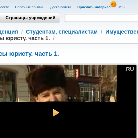
оекте
Полезные cсылки
Доска почета
Прислать материал
RSS
Страницы учреждений
денция
/
Студентам, cпециалистам
/
Имуществе
 юристу. часть 1.
/
ы юристу. часть 1.
RU