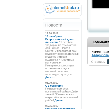
Новости
19.10.2012
19 октября –
Всероссийский день
лицеиста
19 октября
традиционно отмечается
День лицея. Портал
UniverTV предлагает вам
Комментарии
подборку образовательных
Авторизова
видео об истории
праздника и известных
Страницы:
выпускниках
Императорского лицея,
оставивших след в
мировой политике,
литературе, культуре.
Далее...
01.09.2012
C 1 сентября!
Поздравляем всех
посетителей сайта с Днём
знаний! Желаем новых
открытий и увлекательной
учёбы!
Далее...
05.05.2012
UniverTV поздравляет