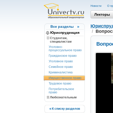
Новости
О пр
Лекторы
Юриспру
Все разделы
/
Вопросы
Юриспруденция
Студентам,
cпециалистам
Вопрос
Уголовно-
процессуальное право
Гражданское право
Уголовное право
Семейное право
Криминалистика
Имущественное право
Трудовое право
Потребительское
право
Любознательным
К списку разделов