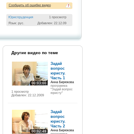
Сообщить об ошибке видео
!
Юриспруденция
1 просмотр
Язык: рус.
Добавлен: 22.12.09
Другие видео по теме
Задай
вопрос
юристу.
Часть 1
Анна Бирюкова
00:03:00
программа
"Задай вопрос
1 просмотр
юристу"
Добавлен: 22.12.2009
Задай
вопрос
юристу.
Часть 2
Анна Бирюкова
00:02:49
программа