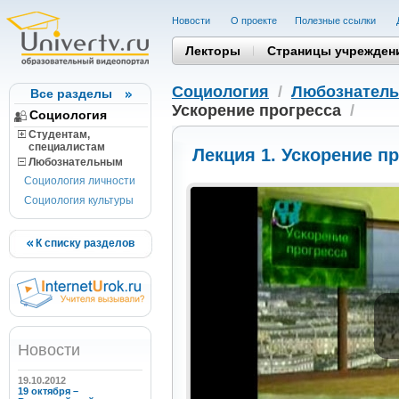
Новости
О проекте
Полезные cсылки
Лекторы
Страницы учрежден
Социология
/
Любознател
Все разделы
Ускорение прогресса
/
Социология
Студентам,
cпециалистам
Лекция 1. Ускорение п
Любознательным
Социология личности
Социология культуры
К списку разделов
Новости
19.10.2012
19 октября –