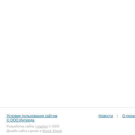
Условия пользования сайтом
Новости
|
О прое
© ООО Интерда
Разработка сайта:
i-market
© 2009
Дизайн сайта сделан в
Knock Knock