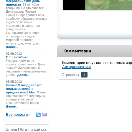
Всероссийский день
лицеиста
19 октября
традиционно отмечается
День лицея. Портал
UniverTV предлагает вам
подборку образовательных
видео об истории
праздника и известных
выпускниках
Императорского лицея,
оставивших след в
мировой политике,
литературе, культуре.
Далее...
01.09.2012
C 1 сентября!
Поздравляем всех
Комментарии могут оставлять только за
посетителей сайта с Днём
Авторизоваться
знаний! Желаем новых
открытий и увлекательной
Страницы:
1
учёбы!
Далее...
05.05.2012
UniverTV поздравляет
пользователей с
праздником 9 Мая
9 мая
отмечается 67 годовщина
победы в Великой
Отечественной войне.
Далее...
Все новости
»
UniverTV.ru на сайтах: