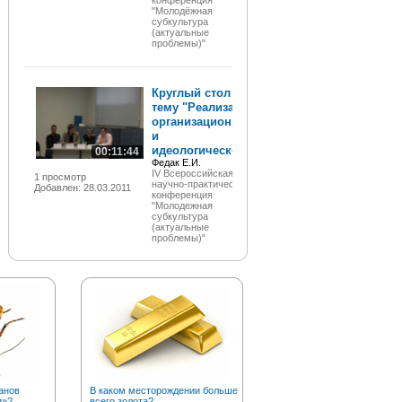
конференция
"Молодёжная
субкультура
(актуальные
проблемы)"
Круглый стол на
тему "Реализация
организационного
и
идеологического...
00:11:44
Федак Е.И.
IV Всероссийская
1 просмотр
научно-практическая
Добавлен: 28.03.2011
конференция
"Молодежная
субкультура
(актуальные
проблемы)"
анов
В каком месторождении больше
Откуда произошло слово
и»?
всего золота?
«кавардак»?