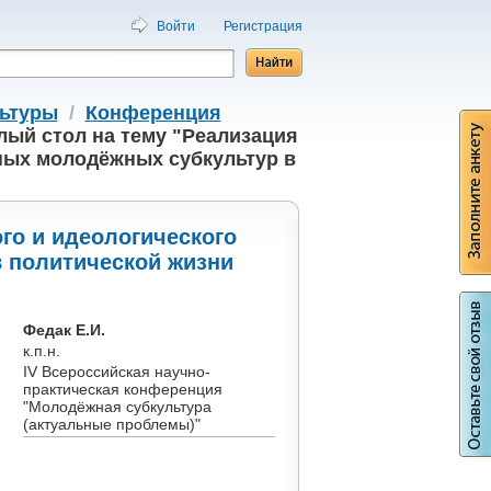
Войти
Регистрация
льтуры
/
Конференция
лый стол на тему "Реализация
ных молодёжных субкультур в
го и идеологического
 политической жизни
Федак Е.И.
к.п.н.
IV Всероссийская научно-
практическая конференция
"Молодёжная субкультура
(актуальные проблемы)"