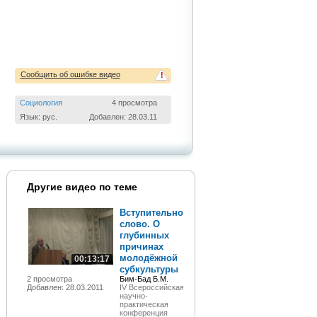
Сообщить об ошибке видео
!
Социология
4 просмотра
Язык: рус.
Добавлен: 28.03.11
Другие видео по теме
Вступительное
слово. О
глубинных
причинах
молодёжной
00:13:17
субкультуры
2 просмотра
Бим-Бад Б.М.
Добавлен: 28.03.2011
IV Всероссийская
научно-
практическая
конференция