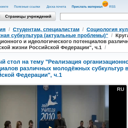
оекте
Полезные cсылки
Доска почета
Прислать материал
RSS
Страницы учреждений
ия
/
Студентам, cпециалистам
/
Социология ку
ная субкультура (актуальные проблемы)"
/
Круг
ционного и идеологического потенциалов различ
кой жизни Российской Федерации", ч.1
/
й стол на тему "Реализация организационно
циалов различных молодёжных субкультур в
ской Федерации", ч.1
RU