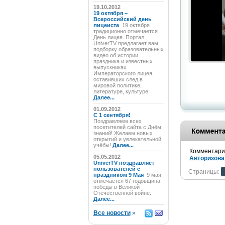
19.10.2012
19 октября –
Всероссийский день
лицеиста
19 октября
традиционно отмечается
День лицея. Портал
UniverTV предлагает вам
подборку образовательных
видео об истории
праздника и известных
выпускниках
Императорского лицея,
оставивших след в
мировой политике,
литературе, культуре.
Далее...
01.09.2012
C 1 сентября!
Поздравляем всех
посетителей сайта с Днём
знаний! Желаем новых
открытий и увлекательной
учёбы!
Далее...
Комментарии
05.05.2012
Авторизова
UniverTV поздравляет
пользователей с
Страницы:
праздником 9 Мая
9 мая
отмечается 67 годовщина
победы в Великой
Отечественной войне.
Далее...
Все новости
»