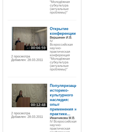
"Молодёжная
субкультура
(актуальные
проблемы)"
Открытие
конференции
Вершинин И.В.
IV
Всероссийская
00:06:59
научно-
практическая
конференция
2 просмотра
"Молодёжная
Добавлен: 28.03.2011
субкультура
(актуальные
проблемы)"
Популяризация
историко-
культурного
наследия:
опыт
00:12:48
применения на
2 просмотра
практике...
Добавлен: 28.03.2011
Иванчикова М.В.
IV Всероссийская
научно-
практическая