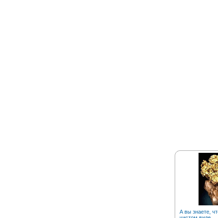
А вы знаете, чт
чистом виде….