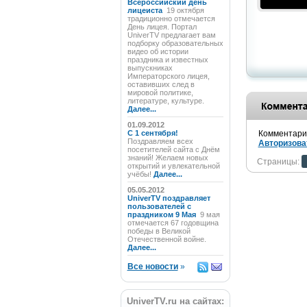
Всероссийский день
лицеиста
19 октября
традиционно отмечается
День лицея. Портал
UniverTV предлагает вам
подборку образовательных
видео об истории
праздника и известных
выпускниках
Императорского лицея,
оставивших след в
мировой политике,
литературе, культуре.
Далее...
01.09.2012
C 1 сентября!
Комментарии
Поздравляем всех
Авторизова
посетителей сайта с Днём
знаний! Желаем новых
Страницы:
открытий и увлекательной
учёбы!
Далее...
05.05.2012
UniverTV поздравляет
пользователей с
праздником 9 Мая
9 мая
отмечается 67 годовщина
победы в Великой
Отечественной войне.
Далее...
Все новости
»
UniverTV.ru на сайтах: