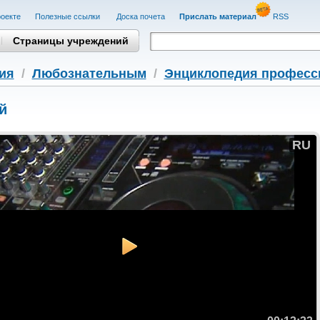
оекте
Полезные cсылки
Доска почета
Прислать материал
RSS
Страницы учреждений
ия
/
Любознательным
/
Энциклопедия професс
й
RU