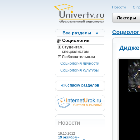
Новости
О пр
Лекторы
Социолог
Все разделы
Социология
Дидже
Студентам,
cпециалистам
Любознательным
Социология личности
Социология культуры
К списку разделов
Новости
19.10.2012
19 октября –