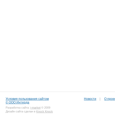
Условия пользования сайтом
Новости
|
О прое
© ООО Интерда
Разработка сайта:
i-market
© 2009
Дизайн сайта сделан в
Knock Knock