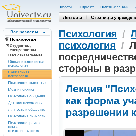
Новости
О проекте
Полезные cсылки
Лекторы
Страницы учрежден
Психология
/
Все разделы
Психология
психология
/
Л
Студентам,
cпециалистам
посредничество
Любознательным
Общая и когнитивная
стороны в раз
психология
Социальная
психология
Психология животных
Лекция "Псих
Мозг и психика
Психология общения
как форма уч
Детская психология
разрешении 
Личность и общество
Психология личности
Психология речи и
языка,
психолингвистика