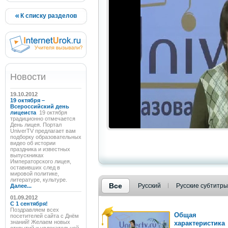
К списку разделов
Новости
19.10.2012
19 октября –
Всероссийский день
лицеиста
19 октября
традиционно отмечается
День лицея. Портал
UniverTV предлагает вам
подборку образовательных
видео об истории
праздника и известных
выпускниках
Императорского лицея,
оставивших след в
мировой политике,
литературе, культуре.
Все
Русский
Русские субтитры
Далее...
01.09.2012
C 1 сентября!
Поздравляем всех
Общая
посетителей сайта с Днём
знаний! Желаем новых
характеристика