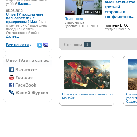
открытий и увлекательной
вмешательства
учёбы!
Далее...
третьей
05.05.2012
стороны в
00:21:43
UniverTV поздравляет
конфликтное...
пользователей с
Психология
праздником 9 Мая
9 мая
3 просмотра
отмечается 67 годовщина
Голынчик Е. О.
Добавлен: 11.06.2010
победы в Великой
студия UniverTV
Отечественной войне.
Далее...
Страницы:
1
Все новости
»
UniverTV.ru на сайтах:
Вконтакте
Youtube
FaceBook
Живой Журнал
Почему мы говорим «загнать за
С како
Можай»?
увелич
Сахар