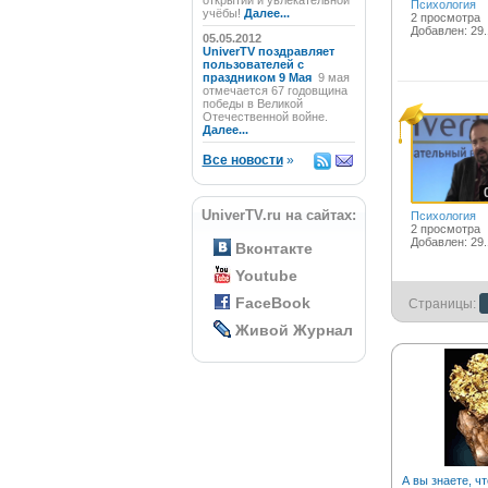
открытий и увлекательной
Психология
учёбы!
Далее...
2 просмотра
Добавлен: 29.
05.05.2012
UniverTV поздравляет
пользователей с
праздником 9 Мая
9 мая
отмечается 67 годовщина
победы в Великой
Отечественной войне.
Далее...
Все новости
»
UniverTV.ru на сайтах:
Психология
2 просмотра
Добавлен: 29.
Вконтакте
Youtube
FaceBook
Страницы:
Живой Журнал
А вы знаете, чт