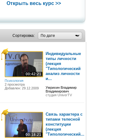
Открыть весь курс >>
Сортировка:
Индивидуальные
типы личности
(лекция
"Типологический
анализ личности
00:42:21
и...
Психология
2 просмотра
Умрихин Владимир
Добавлен: 29.12.2009
Владимирович
студия UniverTV
Связь характера с
типами телесной
конституции
(лекция
"Типологический...
00:18:21