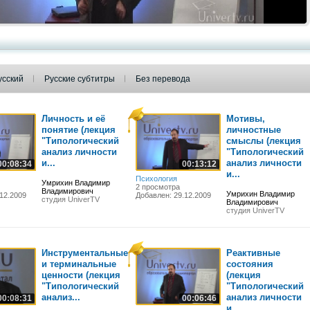
усский
Русские субтитры
Без перевода
Личность и её
Мотивы,
понятие (лекция
личностные
"Типологический
смыслы (лекция
анализ личности
"Типологический
и...
анализ личности
00:08:34
00:13:12
и...
Психология
Умрихин Владимир
2 просмотра
Владимирович
Умрихин Владимир
12.2009
Добавлен: 29.12.2009
студия UniverTV
Владимирович
студия UniverTV
Инструментальные
Реактивные
и терминальные
состояния
ценности (лекция
(лекция
"Типологический
"Типологический
анализ...
анализ личности
00:08:31
00:06:46
и...