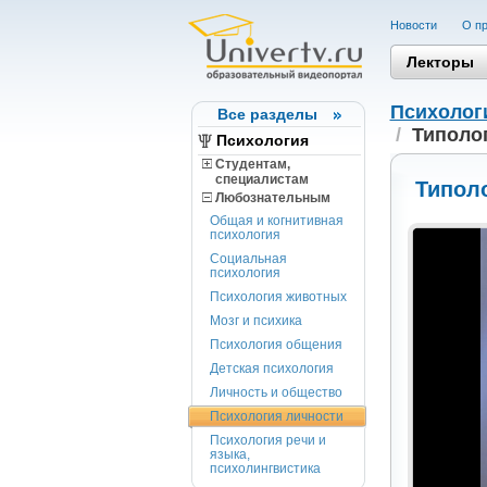
Новости
О пр
Лекторы
Психолог
Все разделы
/
Типолог
Психология
Студентам,
cпециалистам
Типоло
Любознательным
Общая и когнитивная
психология
Социальная
психология
Психология животных
Мозг и психика
Психология общения
Детская психология
Личность и общество
Психология личности
Психология речи и
языка,
психолингвистика