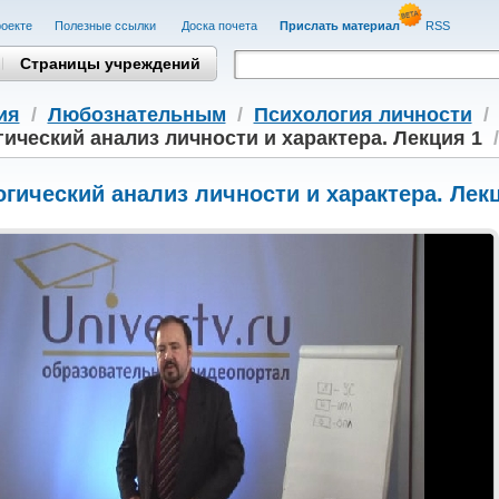
оекте
Полезные cсылки
Доска почета
Прислать материал
RSS
Страницы учреждений
ия
/
Любознательным
/
Психология личности
ический анализ личности и характера. Лекция 1
гический анализ личности и характера. Лек