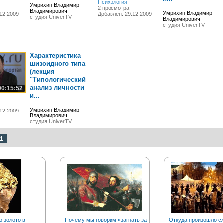
Психология
Умрихин Владимир
2 просмотра
Владимирович
Умрихин Владимир
12.2009
Добавлен: 29.12.2009
студия UniverTV
Владимирович
студия UniverTV
Характеристика
шизоидного типа
(лекция
"Типологический
анализ личности
00:15:52
и...
Умрихин Владимир
12.2009
Владимирович
студия UniverTV
1
о золото в
Почему мы говорим «загнать за
Откуда произошло с