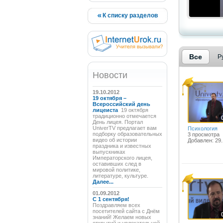
К списку разделов
Все
Р
Новости
19.10.2012
19 октября –
Всероссийский день
лицеиста
19 октября
традиционно отмечается
День лицея. Портал
UniverTV предлагает вам
Психология
подборку образовательных
3 просмотра
видео об истории
Добавлен: 29.
праздника и известных
выпускниках
Императорского лицея,
оставивших след в
мировой политике,
литературе, культуре.
Далее...
01.09.2012
C 1 сентября!
Поздравляем всех
посетителей сайта с Днём
знаний! Желаем новых