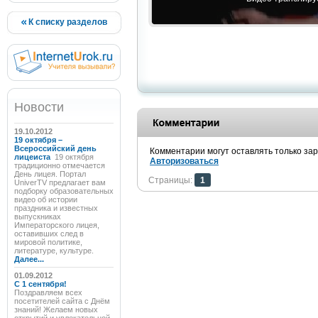
К списку разделов
Новости
19.10.2012
19 октября –
Всероссийский день
Комментарии могут оставлять только за
лицеиста
19 октября
Авторизоваться
традиционно отмечается
День лицея. Портал
Страницы:
1
UniverTV предлагает вам
подборку образовательных
видео об истории
праздника и известных
выпускниках
Императорского лицея,
оставивших след в
мировой политике,
литературе, культуре.
Далее...
01.09.2012
C 1 сентября!
Поздравляем всех
посетителей сайта с Днём
знаний! Желаем новых