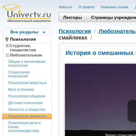
Новости
О проекте
Полезные cсылки
Лекторы
Страницы учрежден
Психология
/
Любознател
Все разделы
смайликах
/
Психология
Студентам,
cпециалистам
История о смешанных 
Любознательным
Общая и когнитивная
психология
Социальная
психология
Психология животных
Мозг и психика
Психология общения
Детская психология
Личность и общество
Психология личности
Психология речи и
языка,
психолингвистика
Видео транслируе