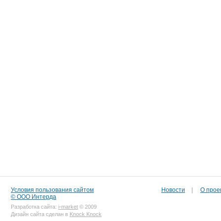
Условия пользования сайтом
Новости
|
О прое
© ООО Интерда
Разработка сайта:
i-market
© 2009
Дизайн сайта сделан в
Knock Knock