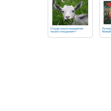
Откуда пошло выражение
Почему
«козел отпущения»?
Можай