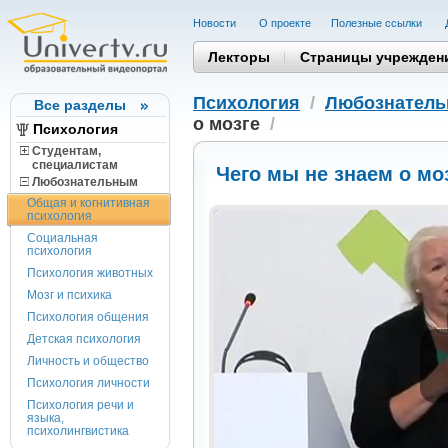
Новости
О проекте
Полезные cсылки
Лекторы
Страницы учрежден
Психология
/
Любознател
Все разделы
о мозге
/
Психология
Студентам,
cпециалистам
Чего мы не знаем о мо
Любознательным
Общая и когнитивная
психология
Социальная
психология
Психология животных
Мозг и психика
Психология общения
Детская психология
Личность и общество
Психология личности
Психология речи и
языка,
психолингвистика