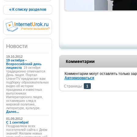
К списку разделов
Новости
19.10.2012
19 октября –
Всероссийский день
лицеиста
19 октября
традиционно отмечается
Комментарии могут оставлять только за
День лицея. Портал
Авторизоваться
UniverTV предлагает вам
подборку образовательных
видео об истории
Страницы:
1
праздника и известных
выпускниках
Императорского лицея,
оставивших след в
мировой политике,
литературе, культуре.
Далее...
01.09.2012
C 1 сентября!
Поздравляем всех
посетителей сайта с Днём
знаний! Желаем новых