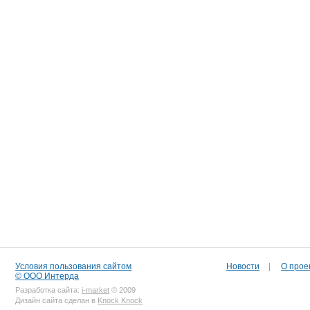
Условия пользования сайтом
Новости
|
О прое
© ООО Интерда
Разработка сайта:
i-market
© 2009
Дизайн сайта сделан в
Knock Knock